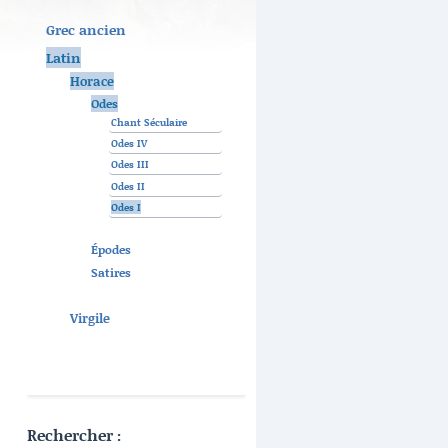
Grec ancien
Latin
Horace
Odes
Chant Séculaire
Odes IV
Odes III
Odes II
Odes I
Épodes
Satires
Virgile
Rechercher :