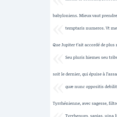
babyloniens. Mieux vaut prendre
temptaris numeros. Vt meli
Que Jupiter t’ait accordé de plus
Seu pluris hiemes seu trib
soit le dernier, qui épuise à l’as
quæ nunc oppositis debil
Tyrrhénienne, avec sagesse, filtre
Tyrrhenum, sapias, uina li