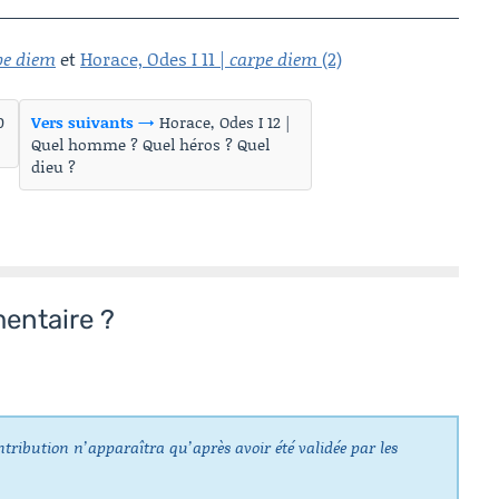
pe diem
et
Horace, Odes I 11 |
carpe diem
(2)
0
Vers suivants →
Horace, Odes I 12 |
Quel homme ? Quel héros ? Quel
dieu ?
entaire ?
ntribution n’apparaîtra qu’après avoir été validée par les