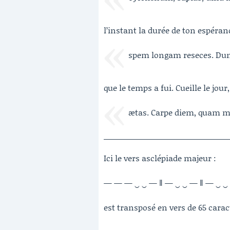
l’instant la durée de ton espéran
spem longam reseces. Dum
que le temps a fui. Cueille le jour
ætas. Carpe diem, quam m
Ici le vers asclépiade majeur :
— — — ‿ ‿ — ‖ — ‿ ‿ — ‖ — ‿ ‿
est transposé en vers de 65 cara