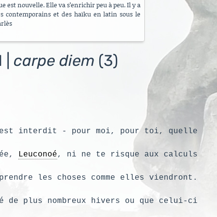
 est nouvelle. Elle va s’enrichir peu à peu. Il y a
es contemporains et des haïku en latin sous le
arlès
 |
carpe diem
(3)
est interdit - pour moi, pour toi, quelle
ée, 
Leuconoé
, ni ne te risque aux calculs
prendre les choses comme elles viendront.
é de plus nombreux hivers ou que celui-ci