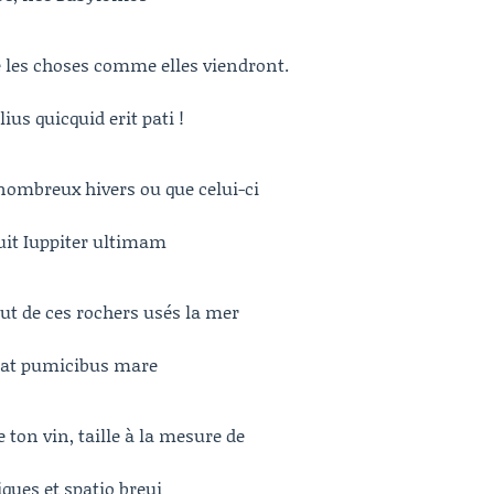
 les choses comme elles viendront.
us quicquid erit pati !
 nombreux hivers ou que celui-ci
uit Iuppiter ultimam
saut de ces rochers usés la mer
itat pumicibus mare
 ton vin, taille à la mesure de
ques et spatio breui