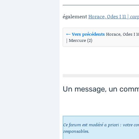
également
Horace, Odes I 11 |
car
← Vers précédents
Horace, Odes I 1
| Mercure (2)
Un message, un comm
Ce forum est modéré a priori : votre co
responsables.