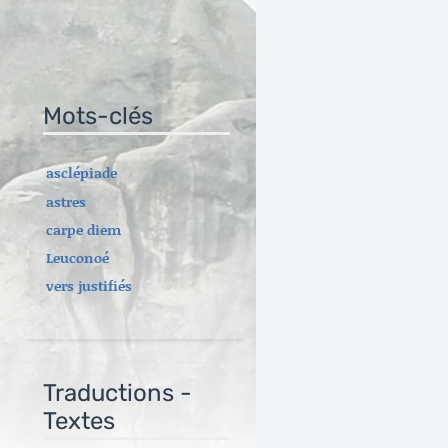
Mots-clés
asclépiade
astres
carpe diem
Leuconoé
vers justifiés
Traductions -
Textes