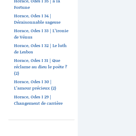
Horace, Odes I 35 | à la
Fortune
Horace, Odes I 34 |
Déraisonnable sagesse
Horace, Odes I 33 | L’ironie
de Vénus
Horace, Odes I 32 | Le luth
de Lesbos
Horace, Odes I 31 | Que
réclame au dieu le poète ?
(2)
Horace, Odes I 30 |
L’amour précieux (2)
Horace, Odes I 29 |
Changement de carrière