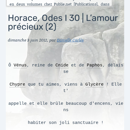
en deux volumes chez Publie.net [Publications], dans
encore d’autres traductions que celles que vous pouvez
lire ici. C’est maintenant l’Énéide qui est chantier. Le
Horace, Odes I 30 | L’amour
besoin de mettre ma longue pratique en perspective
précieux (2)
s’est accru ces dernières années [Traduire]. La rubrique
est nouvelle. Elle va s’enrichir peu à peu. Il y a aussi de
belles surprises, des échanges contemporains et des
dimanche 3 juin 2012
,
par
Danielle Carlès
haïku en latin sous le titre austère des [Archives].
Danielle Carlès
Ô
Vénus
, reine de
Cnide
et de
Paphos
, délais
se
Chypre
que tu aimes, viens à
Glycère
! Elle
t'
appelle et elle brûle beaucoup d'encens, vie
ns
habiter son joli sanctuaire !