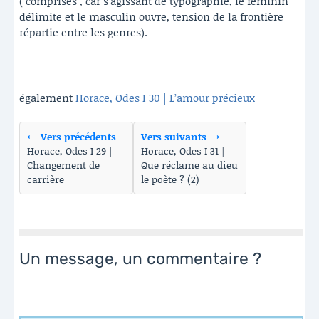
("comprises", car s’agissant de typographie, le féminin
délimite et le masculin ouvre, tension de la frontière
répartie entre les genres).
également
Horace, Odes I 30 | L’amour précieux
← Vers précédents
Vers suivants →
Horace, Odes I 29 |
Horace, Odes I 31 |
Changement de
Que réclame au dieu
carrière
le poète ? (2)
Un message, un commentaire ?