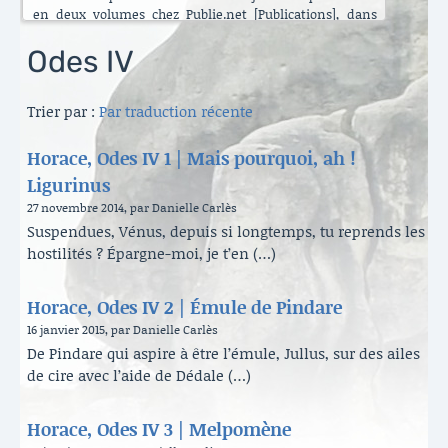
en deux volumes chez Publie.net [Publications], dans
encore d’autres traductions que celles que vous pouvez
lire ici. C’est maintenant l’Énéide qui est chantier. Le
Odes IV
besoin de mettre ma longue pratique en perspective
s’est accru ces dernières années [Traduire]. La rubrique
Trier par :
Par traduction récente
est nouvelle. Elle va s’enrichir peu à peu. Il y a aussi de
belles surprises, des échanges contemporains et des
haïku en latin sous le titre austère des [Archives].
Horace, Odes IV 1 | Mais pourquoi, ah !
Danielle Carlès
Ligurinus
27 novembre 2014, par Danielle Carlès
Suspendues, Vénus, depuis si longtemps, tu reprends les
hostilités ? Épargne-moi, je t’en (…)
Horace, Odes IV 2 | Émule de Pindare
16 janvier 2015, par Danielle Carlès
De Pindare qui aspire à être l’émule, Jullus, sur des ailes
de cire avec l’aide de Dédale (…)
Horace, Odes IV 3 | Melpomène