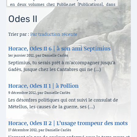
en deux volumes chez Publie.net [Publications], dans
encore d’autres traductions que celles que vous pouvez
lire ici. C’est maintenant l’Énéide qui est chantier. Le
Odes II
besoin de mettre ma longue pratique en perspective
s’est accru ces dernières années [Traduire]. La rubrique
Trier par :
Par traduction récente
est nouvelle. Elle va s’enrichir peu à peu. Il y a aussi de
belles surprises, des échanges contemporains et des
haïku en latin sous le titre austère des [Archives].
Horace, Odes II 6 | à son ami Septimius
Danielle Carlès
1er janvier 2012, par Danielle Carlès
Septimius, tu serais prêt à m’accompagner jusqu’à
Gadès, jusque chez les Cantabres qui ne (…)
Horace, Odes II 1 | à Pollion
9 décembre 2012, par Danielle Carlès
Les désordres politiques qui ont suivi le consulat de
Métellus, les causes de la guerre, ses (…)
Horace, Odes II 2 | L’usage trompeur des mots
17 décembre 2012, par Danielle Carlès