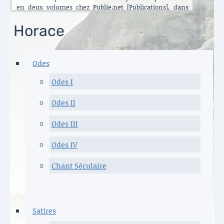
en deux volumes chez Publie.net [Publications], dans
encore d’autres traductions que celles que vous pouvez
lire ici. C’est maintenant l’Énéide qui est chantier. Le
Horace
besoin de mettre ma longue pratique en perspective
s’est accru ces dernières années [Traduire]. La rubrique
est nouvelle. Elle va s’enrichir peu à peu. Il y a aussi de
Odes
belles surprises, des échanges contemporains et des
haïku en latin sous le titre austère des [Archives].
Odes I
Danielle Carlès
Odes II
Odes III
Odes IV
Chant Séculaire
Satires