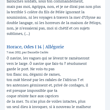
farouches soldats, sous ton commandement,
mais pas moi, Agrippa, non, et je ne dirai pas non plus
la terrible 5 colère du fils de Pélée ignorant la
soumission, ni les voyages à travers la mer d’Ulysse au
double langage, ni les horreurs de la maison de Pélops,
non, je n’essaierai pas, moi si chétif et ces sujets
sublimes, (…)
Horace, Odes I 14 | Allégorie
7 mai 2012, par Danielle Carlès
Ô navire, les vagues qui se lèvent te ramèneront
vers le large. Ô navire que fais-tu ? résolument
garde le port. Ne vois-tu pas
ton flanc nu, dégarni de rames,
ton mât blessé par les rafales de l’Africus ? et
tes antennes gémissent et, privé de cordages, il
est presque impossible que ta
coque résiste face aux caprices
de la mer. Tu n’as plus de voiles intactes, plus
un seul dieu à invoquer, si à nouveau le malheur