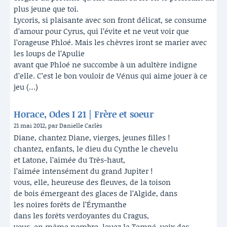
plus jeune que toi.
Lycoris, si plaisante avec son front délicat, se consume
d’amour pour Cyrus, qui l’évite et ne veut voir que
l’orageuse Phloé. Mais les chèvres iront se marier avec
les loups de l’Apulie
avant que Phloé ne succombe à un adultère indigne
d’elle. C’est le bon vouloir de Vénus qui aime jouer à ce
jeu (…)
Horace, Odes I 21 | Frère et soeur
21 mai 2012, par Danielle Carlès
Diane, chantez Diane, vierges, jeunes filles !
chantez, enfants, le dieu du Cynthe le chevelu
et Latone, l’aimée du Très-haut,
l’aimée intensément du grand Jupiter !
vous, elle, heureuse des fleuves, de la toison
de bois émergeant des glaces de l’Algide, dans
les noires forêts de l’Érymanthe
dans les forêts verdoyantes du Cragus,
vous, en même nombre, louez le Tempé, voix des