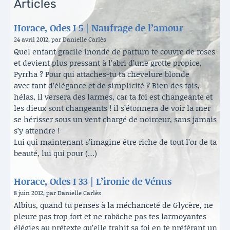
Articles
Horace, Odes I 5 | Naufrage de l’amour
24 avril 2012, par Danielle Carlès
Quel enfant gracile inondé de parfum te couvre de roses
et devient plus pressant à l’abri d’une grotte propice,
Pyrrha ? Pour qui attaches-tu ta chevelure blonde
avec tant d’élégance et de simplicité ? Bien des fois,
hélas, il versera des larmes, car ta foi est changeante et
les dieux sont changeants ! il s’étonnera de voir la mer
se hérisser sous un vent chargé de noirceur, sans jamais
s’y attendre !
Lui qui maintenant s’imagine être riche de tout l’or de ta
beauté, lui qui pour (…)
Horace, Odes I 33 | L’ironie de Vénus
8 juin 2012, par Danielle Carlès
Albius, quand tu penses à la méchanceté de Glycère, ne
pleure pas trop fort et ne rabâche pas tes larmoyantes
élégies au prétexte qu’elle trahit sa foi en te préférant un