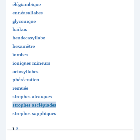
élégiambique
ennéasyllabes
glyconique
haïkus
hendecasyllabe
hexamètre
ïambes
ioniques mineurs
octosyllabes
phérécratien
remuée
strophes alcaïques
strophes asclépiades
strophes sapphiques
1
2