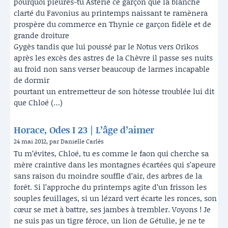
pourquoi pleures-tu Astérie ce garçon que la blanche
clarté du Favonius au printemps naissant te ramènera
prospère du commerce en Thynie ce garçon fidèle et de
grande droiture
Gygès tandis que lui poussé par le Notus vers Orikos
après les excès des astres de la Chèvre il passe ses nuits
au froid non sans verser beaucoup de larmes incapable
de dormir
pourtant un entremetteur de son hôtesse troublée lui dit
que Chloé (…)
Horace, Odes I 23 | L’âge d’aimer
24 mai 2012, par Danielle Carlès
Tu m’évites, Chloé, tu es comme le faon qui cherche sa
mère craintive dans les montagnes écartées qui s’apeure
sans raison du moindre souffle d’air, des arbres de la
forêt. Si l’approche du printemps agite d’un frisson les
souples feuillages, si un lézard vert écarte les ronces, son
cœur se met à battre, ses jambes à trembler. Voyons ! Je
ne suis pas un tigre féroce, un lion de Gétulie, je ne te