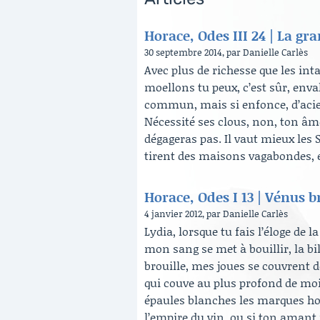
Horace, Odes III 24 | La gr
30 septembre 2014, par Danielle Carlès
Avec plus de richesse que les inta
moellons tu peux, c’est sûr, envah
commun, mais si enfonce, d’acie
Nécessité ses clous, non, ton âme
dégageras pas. Il vaut mieux les S
tirent des maisons vagabondes, et
Horace, Odes I 13 | Vénus b
4 janvier 2012, par Danielle Carlès
Lydia, lorsque tu fais l’éloge de 
mon sang se met à bouillir, la b
brouille, mes joues se couvrent d
qui couve au plus profond de moi 
épaules blanches les marques hon
l’empire du vin, ou si ton amant 