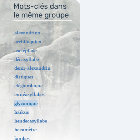
Mots-clés dans
le même groupe
alexandrins
archiloquien
asclépiade
décasyllabe
demi-alexandrin
distiques
élégiambique
ennéasyllabes
glyconique
haïkus
hendecasyllabe
hexamètre
ïambes