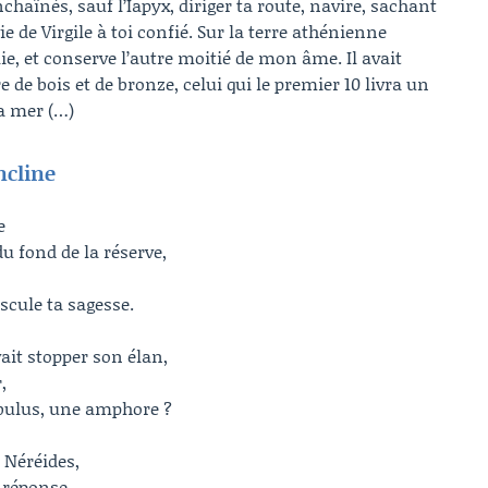
chaînés, sauf l’Iapyx, diriger ta route, navire, sachant
ie de Virgile à toi confié. Sur la terre athénienne
lie, et conserve l’autre moitié de mon âme. Il avait
de bois et de bronze, celui qui le premier 10 livra un
la mer (…)
ncline
e
du fond de la réserve,
cule ta sagesse.
vait stopper son élan,
,
ibulus, une amphore ?
 Néréides,
n réponse