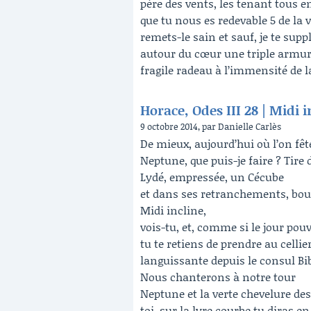
père des vents, les tenant tous en
que tu nous es redevable 5 de la v
remets-le sain et sauf, je te supp
autour du cœur une triple armure 
fragile radeau à l’immensité de 
Horace, Odes III 28 | Midi i
9 octobre 2014, par Danielle Carlès
De mieux, aujourd’hui où l’on fêt
Neptune, que puis-je faire ? Tire 
Lydé, empressée, un Cécube
et dans ses retranchements, bous
Midi incline,
vois-tu, et, comme si le jour pou
tu te retiens de prendre au cellier
languissante depuis le consul B
Nous chanterons à notre tour
Neptune et la verte chevelure des
toi, sur la lyre courbe tu diras e