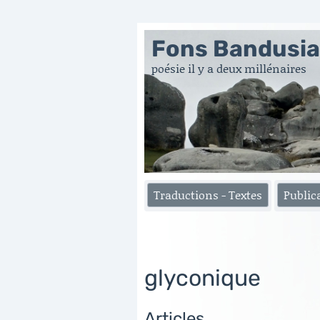
Fons Bandusi
poésie il y a deux millénaires
Traductions - Textes
Public
glyconique
Articles