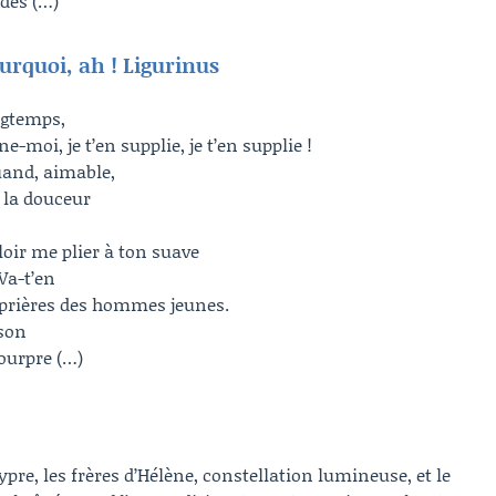
 des (…)
urquoi, ah ! Ligurinus
ngtemps,
e-moi, je t’en supplie, je t’en supplie !
quand, aimable,
 la douceur
oir me plier à ton suave
 Va-t’en
s prières des hommes jeunes.
ison
pourpre (…)
ypre, les frères d’Hélène, constellation lumineuse, et le