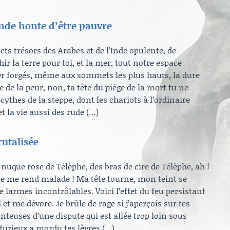
ande honte d’être pauvre
cts trésors des Arabes et de l’Inde opulente, de
ir la terre pour toi, et la mer, tout notre espace
r forgés, même aux sommets les plus hauts, la dure
 de la peur, non, ta tête du piège de la mort tu ne
cythes de la steppe, dont les chariots à l’ordinaire
 la vie aussi des rude (…)
rutalisée
la nuque rose de Télèphe, des bras de cire de Télèphe, ah !
ile me rend malade ! Ma tête tourne, mon teint se
e larmes incontrôlables. Voici l’effet du feu persistant
et me dévore. Je brûle de rage si j’aperçois sur tes
teuses d’une dispute qui est allée trop loin sous
furieux a mordu tes lèvres (…)