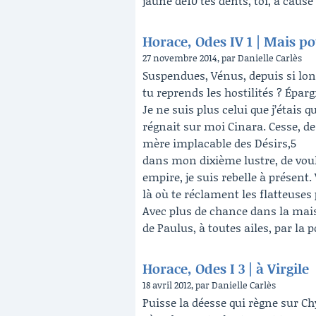
jaune de10 tes dents, toi, à cause
Horace, Odes IV 1 | Mais po
27 novembre 2014, par Danielle Carlès
Suspendues, Vénus, depuis si lo
tu reprends les hostilités ? Épargn
Je ne suis plus celui que j’étais 
régnait sur moi Cinara. Cesse, de
mère implacable des Désirs,5
dans mon dixième lustre, de voul
empire, je suis rebelle à présent.
là où te réclament les flatteuse
Avec plus de chance dans la ma
de Paulus, à toutes ailes, par la 
Horace, Odes I 3 | à Virgile
18 avril 2012, par Danielle Carlès
Puisse la déesse qui règne sur Ch