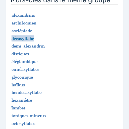
Mots-clés dans le même groupe
alexandrins
archiloquien
asclépiade
décasyllabe
demi-alexandrin
distiques
élégiambique
ennéasyllabes
glyconique
haïkus
hendecasyllabe
hexamètre
ïambes
ioniques mineurs
octosyllabes