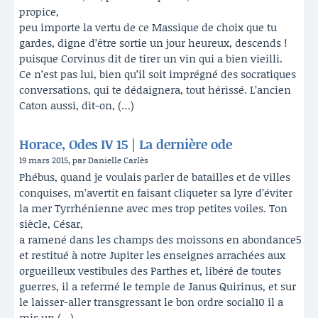
propice,
peu importe la vertu de ce Massique de choix que tu
gardes, digne d’être sortie un jour heureux, descends !
puisque Corvinus dit de tirer un vin qui a bien vieilli.
Ce n’est pas lui, bien qu’il soit imprégné des socratiques
conversations, qui te dédaignera, tout hérissé. L’ancien
Caton aussi, dit-on, (…)
Horace, Odes IV 15 | La dernière ode
19 mars 2015, par Danielle Carlès
Phébus, quand je voulais parler de batailles et de villes
conquises, m’avertit en faisant cliqueter sa lyre d’éviter
la mer Tyrrhénienne avec mes trop petites voiles. Ton
siècle, César,
a ramené dans les champs des moissons en abondance5
et restitué à notre Jupiter les enseignes arrachées aux
orgueilleux vestibules des Parthes et, libéré de toutes
guerres, il a refermé le temple de Janus Quirinus, et sur
le laisser-aller transgressant le bon ordre social10 il a
mis un (…)