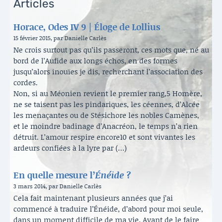
Articles
Horace, Odes IV 9 | Éloge de Lollius
15 février 2015, par Danielle Carlès
Ne crois surtout pas qu’ils passeront, ces mots que, né au
bord de l’Aufide aux longs échos, en des formes
jusqu’alors inouïes je dis, recherchant l’association des
cordes.
Non, si au Méonien revient le premier rang,5 Homère,
ne se taisent pas les pindariques, les céennes, d’Alcée
les menaçantes ou de Stésichore les nobles Camènes,
et le moindre badinage d’Anacréon, le temps n’a rien
détruit. L’amour respire encore10 et sont vivantes les
ardeurs confiées à la lyre par (…)
En quelle mesure l’
Énéide
?
3 mars 2014, par Danielle Carlès
Cela fait maintenant plusieurs années que j’ai
commencé à traduire l’Énéide, d’abord pour moi seule,
dans un moment difficile de ma vie. Avant de le faire