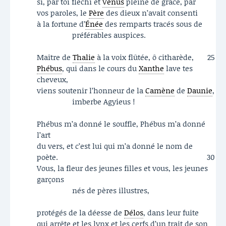
si, par toi fléchi et
Vénus
pleine de grâce, par
vos paroles, le
Père
des dieux n’avait consenti
à la fortune d’
Énée
des remparts tracés sous de
préférables auspices.
Maître de
Thalie
à la voix flûtée, ô citharède,
25
Phébus
, qui dans le cours du
Xanthe
lave tes
cheveux,
viens soutenir l’honneur de la
Camène
de
Daunie
,
imberbe Agyieus !
Phébus m’a donné le souffle, Phébus m’a donné
l’art
du vers, et c’est lui qui m’a donné le nom de
poète.
30
Vous, la fleur des jeunes filles et vous, les jeunes
garçons
nés de pères illustres,
protégés de la déesse de
Délos
, dans leur fuite
qui arrête et les lynx et les cerfs d’un trait de son