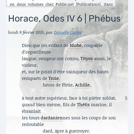
en deux volumes chez Publie.net [Publications], dans
encore d’autres traductions que celles que vous pouvez
lire ici. C’est maintenant l’Énéide qui est chantier. Le
Horace, Odes IV 6 | Phébus
besoin de mettre ma longue pratique en perspective
s’est accru ces dernières années [Traduire]. La rubrique
lundi 9 février 2015
,
par
Danielle Carlès
est nouvelle. Elle va s’enrichir peu à peu. Il y a aussi de
belles surprises, des échanges contemporains et des
haïku en latin sous le titre austère des [Archives].
Dieu que les enfant de
Niobé
, coupable
Danielle Carlès
d’orgueilleuse
langue, vengeur ont connu,
Tityos
aussi, le
violeur,
et, sur le point d’être vainqueur des hauts
remparts de
Troie
,
héros de Phtie,
Achille
,
à tout autre supérieur, face à toi piètre soldat,
5
quand bien même, fils de
Thétis
marine, il
ébranlait
les tours
dardanien
nes sous les coups de son
redoutable
dard, âpre à guerroyer.