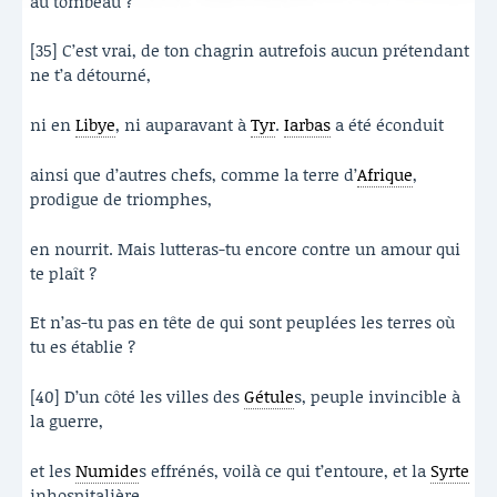
au tombeau ?
[35] C’est vrai, de ton chagrin autrefois aucun prétendant
ne t’a détourné,
ni en
Libye
, ni auparavant à
Tyr
.
Iarbas
a été éconduit
ainsi que d’autres chefs, comme la terre d’
Afrique
,
prodigue de triomphes,
en nourrit. Mais lutteras-tu encore contre un amour qui
te plaît ?
Et n’as-tu pas en tête de qui sont peuplées les terres où
tu es établie ?
[40] D’un côté les villes des
Gétule
s, peuple invincible à
la guerre,
et les
Numide
s effrénés, voilà ce qui t’entoure, et la
Syrte
inhospitalière,