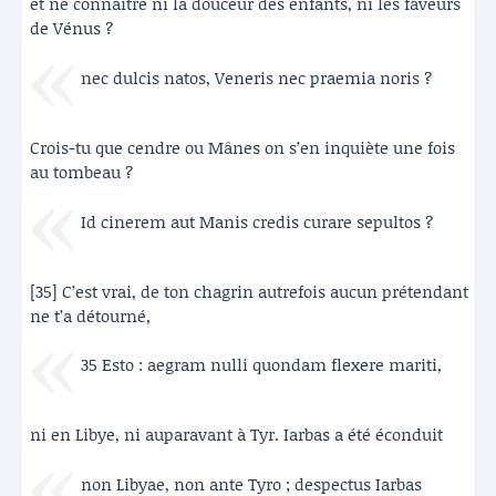
et ne connaître ni la douceur des enfants, ni les faveurs
de Vénus ?
nec dulcis natos, Veneris nec praemia noris ?
Crois-tu que cendre ou Mânes on s’en inquiète une fois
au tombeau ?
Id cinerem aut Manis credis curare sepultos ?
[35] C’est vrai, de ton chagrin autrefois aucun prétendant
ne t’a détourné,
35 Esto : aegram nulli quondam flexere mariti,
ni en Libye, ni auparavant à Tyr. Iarbas a été éconduit
non Libyae, non ante Tyro ; despectus Iarbas