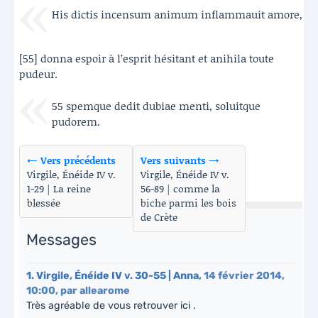
His dictis incensum animum inflammauit amore,
[55] donna espoir à l’esprit hésitant et anihila toute
pudeur.
55 spemque dedit dubiae menti, soluitque
pudorem.
← Vers précédents
Vers suivants →
Virgile, Énéide IV v.
Virgile, Énéide IV v.
1-29 | La reine
56-89 | comme la
blessée
biche parmi les bois
de Crète
Messages
1.
Virgile, Énéide IV v. 30-55 | Anna,
14 février 2014,
10:00
,
par
allearome
Très agréable de vous retrouver ici .