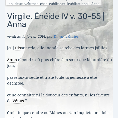
en deux volumes chez Publie.net [Publications], dans
encore d’autres traductions que celles que vous pouvez
lire ici. C’est maintenant l’Énéide qui est chantier. Le
Virgile, Énéide IV v. 30-55 |
besoin de mettre ma longue pratique en perspective
Anna
s’est accru ces dernières années [Traduire]. La rubrique
est nouvelle. Elle va s’enrichir peu à peu. Il y a aussi de
belles surprises, des échanges contemporains et des
vendredi 14 février 2014
,
par
Danielle Carlès
haïku en latin sous le titre austère des [Archives].
Danielle Carlès
[30]
Dis
ant cela, elle inonda sa robe des larmes jaillies.
Anna
répond : « Ô plus chère à ta sœur que la lumière du
jour,
passeras-tu seule et triste toute ta jeunesse à être
déchirée,
et ne connaître ni la douceur des enfants, ni les faveurs
de
Vénus
?
Crois-tu que cendre ou Mânes on s’en inquiète une fois