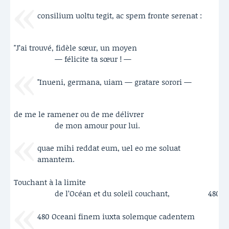
consilium uoltu tegit, ac spem fronte serenat :
"J’ai trouvé, fidèle sœur, un moyen
— félicite ta sœur ! —
"Inueni, germana, uiam — gratare sorori —
de me le ramener ou de me délivrer
de mon amour pour lui.
quae mihi reddat eum, uel eo me soluat
amantem.
Touchant à la limite
de l’Océan et du soleil couchant,
480
480 Oceani finem iuxta solemque cadentem