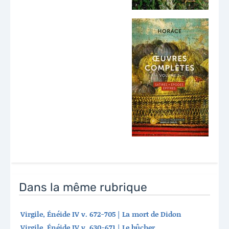
Dans la même rubrique
Virgile, Énéide IV v. 672-705 | La mort de Didon
Virgile, Énéide IV v. 630-671 | Le bûcher