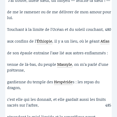
"J’ai trouvé, fidèle sœur, un moyen — félicite ta sœur ! —
de me le ramener ou de me délivrer de mon amour pour
lui.
Touchant à la limite de l’Océan et du soleil couchant,
480
aux confins de l’
Éthiopie
, il y a un lieu, où le géant
Atlas
de son épaule entraîne l’axe lié aux astres enflammés :
venue de là-bas, du peuple
Massyle
, on m’a parlé d’une
prêtresse,
gardienne du temple des
Hespéride
s : les repas du
dragon,
c’est elle qui les donnait, et elle gardait aussi les fruits
sacrés sur l’arbre,
485
répandant le miel liquide et le soporifique pavot.