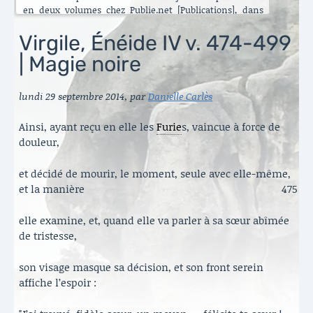
en deux volumes chez Publie.net [Publications], dans
encore d’autres traductions que celles que vous pouvez
lire ici. C’est maintenant l’Énéide qui est chantier. Le
Virgile, Énéide IV v. 474-499
besoin de mettre ma longue pratique en perspective
| Magie noire
s’est accru ces dernières années [Traduire]. La rubrique
est nouvelle. Elle va s’enrichir peu à peu. Il y a aussi de
belles surprises, des échanges contemporains et des
lundi 29 septembre 2014
,
par
Danielle Carlès
haïku en latin sous le titre austère des [Archives].
Danielle Carlès
Ainsi, ayant reçu en elle les
Furie
s, vaincue à force de
douleur,
et décidé de mourir, le moment, seule avec elle-même,
et la manière
475
elle examine, et, quand elle va parler à sa sœur abîmée
de tristesse,
son visage masque sa décision, et son front serein
affiche l’espoir :