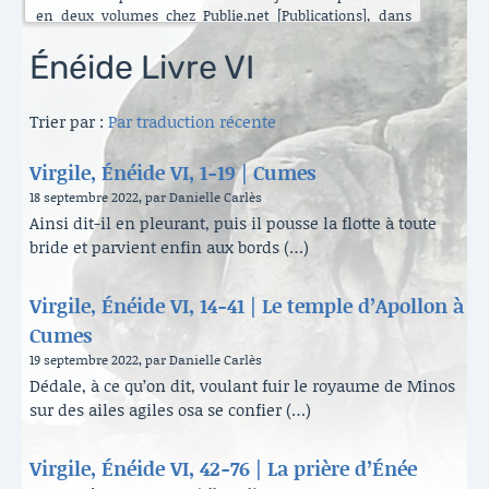
en deux volumes chez Publie.net [Publications], dans
encore d’autres traductions que celles que vous pouvez
lire ici. C’est maintenant l’Énéide qui est chantier. Le
Énéide Livre VI
besoin de mettre ma longue pratique en perspective
s’est accru ces dernières années [Traduire]. La rubrique
Trier par :
Par traduction récente
est nouvelle. Elle va s’enrichir peu à peu. Il y a aussi de
belles surprises, des échanges contemporains et des
haïku en latin sous le titre austère des [Archives].
Virgile, Énéide VI, 1-19 | Cumes
Danielle Carlès
18 septembre 2022, par Danielle Carlès
Ainsi dit-il en pleurant, puis il pousse la flotte à toute
bride et parvient enfin aux bords (…)
Virgile, Énéide VI, 14-41 | Le temple d’Apollon à
Cumes
19 septembre 2022, par Danielle Carlès
Dédale, à ce qu’on dit, voulant fuir le royaume de Minos
sur des ailes agiles osa se confier (…)
Virgile, Énéide VI, 42-76 | La prière d’Énée