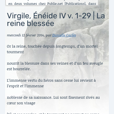
en deux volumes chez Publie.net [Publications], dans
encore d’autres traductions que celles que vous pouvez
lire ici. C’est maintenant l’Énéide qui est chantier. Le
Virgile, Énéide IV v. 1-29 | La
besoin de mettre ma longue pratique en perspective
reine blessée
s’est accru ces dernières années [Traduire]. La rubrique
est nouvelle. Elle va s’enrichir peu à peu. Il y a aussi de
belles surprises, des échanges contemporains et des
mercredi 12 février 2014
,
par
Danielle Carlès
haïku en latin sous le titre austère des [Archives].
Danielle Carlès
Or la reine, touchée depuis longtemps, d’un mortel
tourment
nourrit la blessure dans ses veines et d’un feu aveugle
est bourrelée.
L’immense vertu du héros sans cesse lui revient à
l’esprit et l’immense
noblesse de sa naissance. Lui sont fixement rivés au
cœur son visage