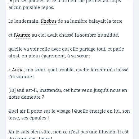
[5] et ses paroles, et le tourment ne permet au corps
aucun paisible repos.
Le lendemain,
Phébus
de sa lumière balayait la terre
et l’
Aurore
au ciel avait chassé la sombre humidité,
qu’elle va voir celle avec qui elle partage tout, et parle
ainsi, en plein égarement, à sa sœur :
«
Anna
, ma sœur, quel trouble, quelle terreur m’a laissé
l’insomnie !
[10] Qui est-il, inattendu, cet hôte venu jusqu’à nous en
notre demeure ?
Quel air il porte sur le visage ! Quelle énergie en lui, son
torse, ses épaules !
Ah je suis bien sûre, non ce n’est pas une illusion, il est
du genre des dieux !