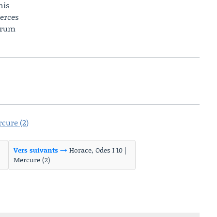
nis
erces
orum
rcure (2)
Vers suivants →
Horace, Odes I 10 |
Mercure (2)