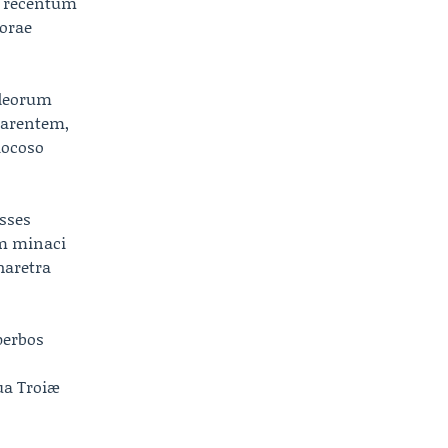
m recentum
corae
 deorum
parentem,
iocoso
isses
m minaci
haretra
perbos
ua Troiæ