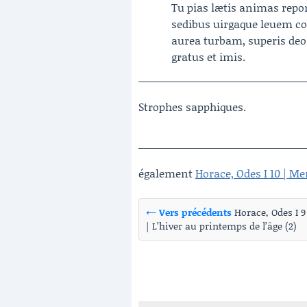
Tu pias lætis animas repo
sedibus uirgaque leuem co
aurea turbam, superis de
gratus et imis.
Strophes sapphiques.
également
Horace, Odes I 10 | Me
← Vers précédents
Horace, Odes I 9
| L’hiver au printemps de l’âge (2)