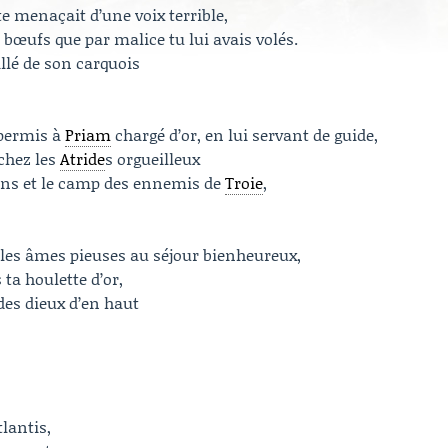
e menaçait d’une voix terrible,
s bœufs que par malice tu lui avais volés.
illé de son carquois
 permis à
Priam
chargé d’or, en lui servant de guide,
chez les
Atride
s orgueilleux
iens et le camp des ennemis de
Troie
,
er les âmes pieuses au séjour bienheureux,
ta houlette d’or,
des dieux d’en haut
lantis,