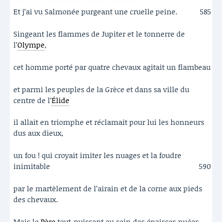
Et j’ai vu Salmonée purgeant une cruelle peine.
585
Singeant les flammes de Jupiter et le tonnerre de
l’
Olympe
,
cet homme porté par quatre chevaux agitait un flambeau
et parmi les peuples de la Grèce et dans sa ville du
centre de l’
Élide
il allait en triomphe et réclamait pour lui les honneurs
dus aux dieux,
un fou ! qui croyait imiter les nuages et la foudre
inimitable
590
par le martèlement de l’airain et de la corne aux pieds
des chevaux.
Mais le
Père
tout-puissant au sein des épaisses nuées