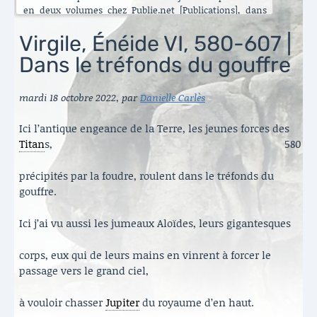
en deux volumes chez Publie.net [Publications], dans
encore d’autres traductions que celles que vous pouvez
lire ici. C’est maintenant l’Énéide qui est chantier. Le
Virgile, Énéide VI, 580-607 |
besoin de mettre ma longue pratique en perspective
Dans le tréfonds du gouffre
s’est accru ces dernières années [Traduire]. La rubrique
est nouvelle. Elle va s’enrichir peu à peu. Il y a aussi de
belles surprises, des échanges contemporains et des
mardi 18 octobre 2022
,
par
Danielle Carlès
haïku en latin sous le titre austère des [Archives].
Danielle Carlès
Ici l’antique engeance de la Terre, les jeunes forces des
Titan
s,
580
précipités par la foudre, roulent dans le tréfonds du
gouffre.
Ici j’ai vu aussi les jumeaux Aloïdes, leurs gigantesques
corps, eux qui de leurs mains en vinrent à forcer le
passage vers le grand ciel,
à vouloir chasser
Jupiter
du royaume d’en haut.