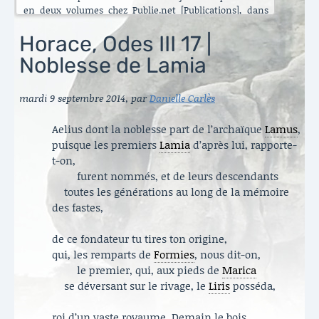
en deux volumes chez Publie.net [Publications], dans
encore d’autres traductions que celles que vous pouvez
lire ici. C’est maintenant l’Énéide qui est chantier. Le
Horace, Odes III 17 |
besoin de mettre ma longue pratique en perspective
Noblesse de Lamia
s’est accru ces dernières années [Traduire]. La rubrique
est nouvelle. Elle va s’enrichir peu à peu. Il y a aussi de
belles surprises, des échanges contemporains et des
mardi 9 septembre 2014
,
par
Danielle Carlès
haïku en latin sous le titre austère des [Archives].
Danielle Carlès
Aelius dont la noblesse part de l’archaïque
Lamus
,
puisque les premiers
Lamia
d’après lui, rapporte-
t-on,
furent nommés, et de leurs descendants
toutes les générations au long de la mémoire
des fastes,
de ce fondateur tu tires ton origine,
qui, les remparts de
Formies
, nous dit-on,
le premier, qui, aux pieds de
Marica
se déversant sur le rivage, le
Liris
posséda,
roi d’un vaste royaume. Demain le bois