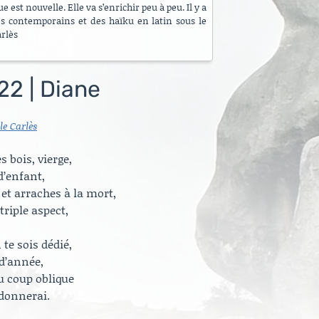
 est nouvelle. Elle va s’enrichir peu à peu. Il y a
es contemporains et des haïku en latin sous le
arlès
22 | Diane
le Carlès
 bois, vierge,
d’enfant,
 et arraches à la mort,
triple aspect,
 te sois dédié,
 d’année,
u coup oblique
 donnerai.