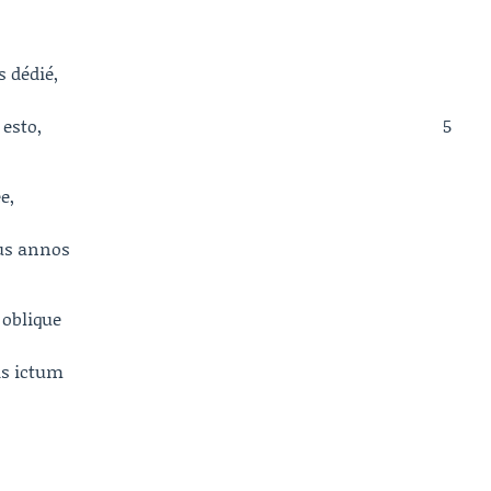
s dédié,
esto,
5
e,
tus annos
 oblique
is ictum