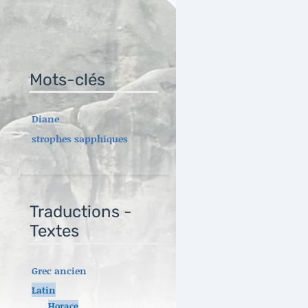
Mots-clés
Diane
strophes sapphiques
Traductions -
Textes
Grec ancien
Latin
Horace