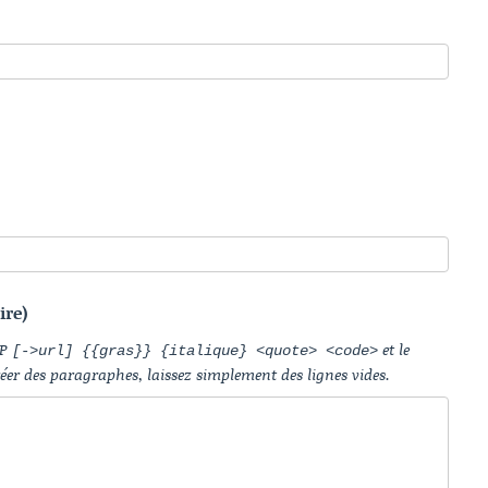
ire)
IP
et le
[->url] {{gras}} {italique} <quote> <code>
réer des paragraphes, laissez simplement des lignes vides.