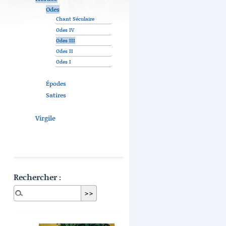
Odes
Chant Séculaire
Odes IV
Odes III
Odes II
Odes I
Épodes
Satires
Virgile
Rechercher :