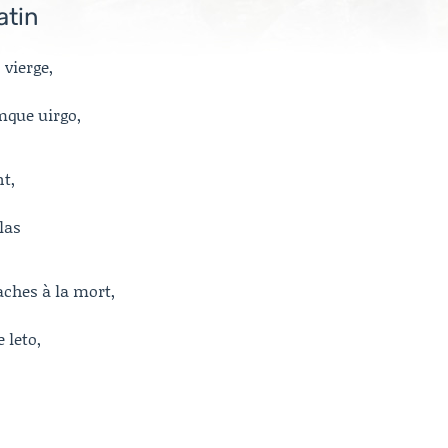
atin
 vierge,
que uirgo,
nt,
las
aches à la mort,
 leto,