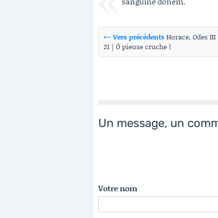
sanguine donem.
← Vers précédents
Horace, Odes III
21 | Ô pieuse cruche !
Un message, un comm
Votre nom