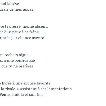
moi la sève
oudrais de mes appas
père te presse, même absent.
r ? Tu peux à ce frêne
 restée par chance avec toi
 les rochers aigus.
ons, à une bourrasque
s que tu ne préfères
e livrée à une épouse favorite,
 la rivale. » Assistant à ses lamentations
Vénus
était là et son fils,