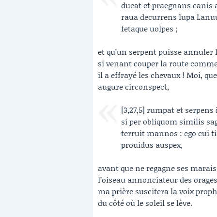
ducat et praegnans canis 
raua decurrens lupa Lanu
fetaque uolpes ;
et qu’un serpent puisse annuler l
si venant couper la route comme
il a effrayé les chevaux ! Moi, qu
augure circonspect,
[3,27,5] rumpat et serpens 
si per obliquom similis sa
terruit mannos : ego cui 
prouidus auspex,
avant que ne regagne ses marais
l’oiseau annonciateur des orage
ma prière suscitera la voix prop
du côté où le soleil se lève.