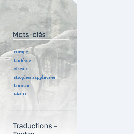
Mots-clés
Europe
fantôme
oiseau
strophes sapphiques
taureau
Vénus
Traductions -