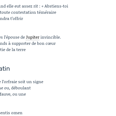
 elle eut assez rit : « Abstiens-toi
de toute contestation téméraire
ndra t’offrir
es l’épouse de
Jupiter
invincible.
rends à supporter de bon cœur
ie de la terre
atin
 l’orfraie soit un signe
ne ou, déboulant
fauve, ou une
inentis omen