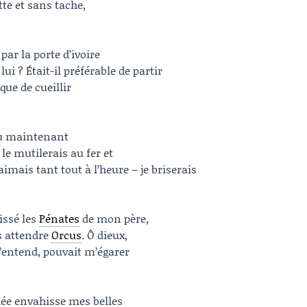
te et sans tache,
ar la porte d’ivoire
lui ? Était-il préférable de partir
 que de cueillir
eau maintenant
e le mutilerais au fer et
aimais tant tout à l’heure – je briserais
aissé les
Pénates
de mon père,
is attendre
Orcus
. Ô dieux,
m’entend, pouvait m’égarer
iée envahisse mes belles