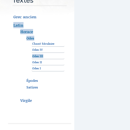
Textes
Grec ancien
Latin
Horace
Odes
Chant Séculaire
Odes IV
Odes III
Odes II
Odes I
Épodes
Satires
Virgile