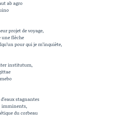
aut ab agro
uino
eur projet de voyage,
 une flèche
elqu’un pour qui je m’inquiète,
iter institutum,
gittae
timebo
 d’eaux stagnantes
s imminents,
hétique du corbeau