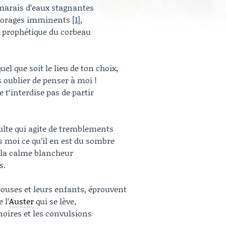
marais d’eaux stagnantes
s orages imminents
[
1
]
,
x prophétique du corbeau
uel que soit le lieu de ton choix,
s oublier de penser à moi !
 t‘interdise pas de partir
ulte qui agite de tremblements
s moi ce qu’il en est du sombre
 la calme blancheur
s.
ouses et leurs enfants, éprouvent
 l’
Auster
qui se lève,
oires et les convulsions