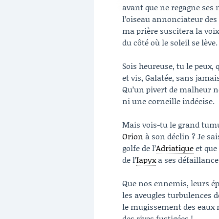
avant que ne regagne ses 
l’oiseau annonciateur de
ma prière suscitera la voi
du côté où le soleil se lève.
Sois heureuse, tu le peux, q
et vis, Galatée, sans jamai
Qu’un pivert de malheur ne
ni une corneille indécise.
Mais vois-tu le grand tum
Orion
à son déclin ? Je sai
golfe de l’
Adriatique
et que
de l’
Iapyx
a ses défaillance
Que nos ennemis, leurs ép
les aveugles turbulences de
le mugissement des eaux n
des rives fustigées !