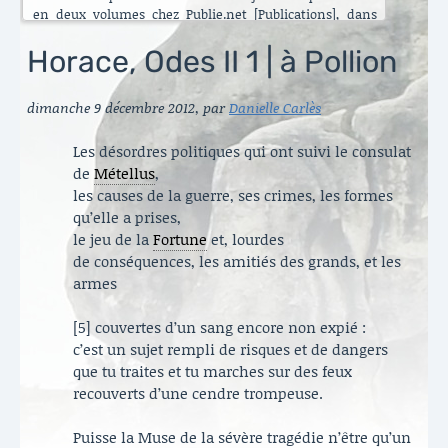
en deux volumes chez Publie.net [Publications], dans
encore d’autres traductions que celles que vous pouvez
lire ici. C’est maintenant l’Énéide qui est chantier. Le
Horace, Odes II 1 | à Pollion
besoin de mettre ma longue pratique en perspective
s’est accru ces dernières années [Traduire]. La rubrique
dimanche 9 décembre 2012
,
par
Danielle Carlès
est nouvelle. Elle va s’enrichir peu à peu. Il y a aussi de
belles surprises, des échanges contemporains et des
haïku en latin sous le titre austère des [Archives].
Les désordres politiques qui ont suivi le consulat
Danielle Carlès
de
Métellus
,
les causes de la guerre, ses crimes, les formes
qu’elle a prises,
le jeu de la
Fortune
et, lourdes
de conséquences, les amitiés des grands, et les
armes
[5] couvertes d’un sang encore non expié :
c’est un sujet rempli de risques et de dangers
que tu traites et tu marches sur des feux
recouverts d’une cendre trompeuse.
Puisse la Muse de la sévère tragédie n’être qu’un