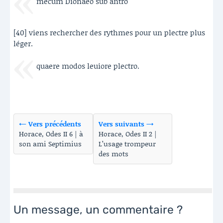
mecum Dionaeo sub antro
[40] viens rechercher des rythmes pour un plectre plus
léger.
quaere modos leuiore plectro.
← Vers précédents
Vers suivants →
Horace, Odes II 6 | à
Horace, Odes II 2 |
son ami Septimius
L’usage trompeur
des mots
Un message, un commentaire ?