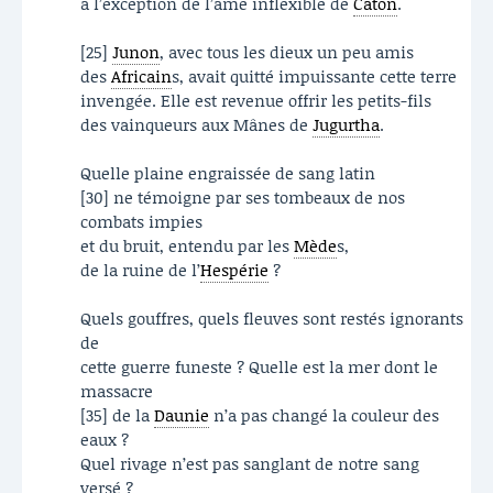
à l’exception de l’âme inflexible de
Caton
.
[25]
Junon
, avec tous les dieux un peu amis
des
Africain
s, avait quitté impuissante cette terre
invengée. Elle est revenue offrir les petits-fils
des vainqueurs aux Mânes de
Jugurtha
.
Quelle plaine engraissée de sang latin
[30] ne témoigne par ses tombeaux de nos
combats impies
et du bruit, entendu par les
Mède
s,
de la ruine de l’
Hespérie
?
Quels gouffres, quels fleuves sont restés ignorants
de
cette guerre funeste ? Quelle est la mer dont le
massacre
[35] de la
Daunie
n’a pas changé la couleur des
eaux ?
Quel rivage n’est pas sanglant de notre sang
versé ?