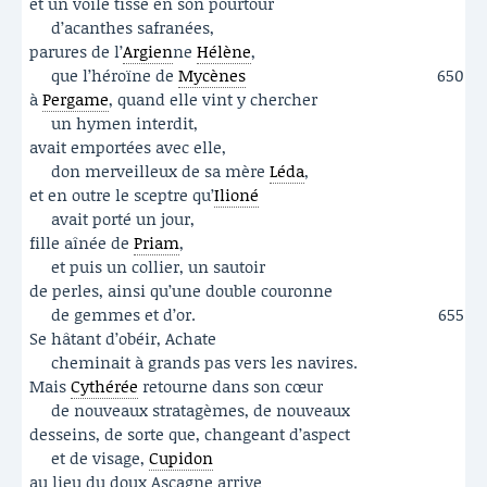
et un voile tissé en son pourtour
d’acanthes safranées,
parures de l’
Argien
ne
Hélène
,
que l’héroïne de
Mycènes
650
à
Pergame
, quand elle vint y chercher
un hymen interdit,
avait emportées avec elle,
don merveilleux de sa mère
Léda
,
et en outre le sceptre qu’
Ilioné
avait porté un jour,
fille aînée de
Priam
,
et puis un collier, un sautoir
de perles, ainsi qu’une double couronne
de gemmes et d’or.
655
Se hâtant d’obéir, Achate
cheminait à grands pas vers les navires.
Mais
Cythérée
retourne dans son cœur
de nouveaux stratagèmes, de nouveaux
desseins, de sorte que, changeant d’aspect
et de visage,
Cupidon
au lieu du doux Ascagne arrive