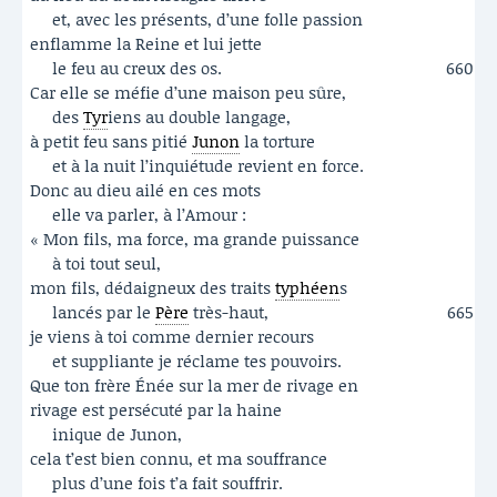
et, avec les présents, d’une folle passion
enflamme la Reine et lui jette
le feu au creux des os.
660
Car elle se méfie d’une maison peu sûre,
des
Tyr
iens au double langage,
à petit feu sans pitié
Junon
la torture
et à la nuit l’inquiétude revient en force.
Donc au dieu ailé en ces mots
elle va parler, à l’Amour :
« Mon fils, ma force, ma grande puissance
à toi tout seul,
mon fils, dédaigneux des traits
typhéen
s
lancés par le
Père
très-haut,
665
je viens à toi comme dernier recours
et suppliante je réclame tes pouvoirs.
Que ton frère Énée sur la mer de rivage en
rivage est persécuté par la haine
inique de Junon,
cela t’est bien connu, et ma souffrance
plus d’une fois t’a fait souffrir.