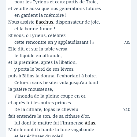
pour les Tyriens et ceux partis de Troie,
et veuille aussi que nos générations futures
en gardent la mémoire !
Nous assiste
Bacchus
, dispensateur de joie,
et la bonne Junon !
Et vous, ô Tyriens, célébrez
cette rencontre en y applaudissant ! »
735
Elle dit, et sur la table versa
le liquide en offrande,
et la première, après la libation,
y porta le bord de ses lèvres,
puis à Bitias la donna, l’exhortant à boire.
Celui-ci sans hésiter vida jusqu’au fond
la patère mousseuse,
s’inonda de la pleine coupe en or,
et après lui les autres princes.
De la cithare, Iopas le chevelu
740
fait entendre le son, de sa cithare d’or,
lui dont le maître fut l’immense
Atlas
.
Maintenant il chante la lune vagabonde
et les éclipses du soleil,