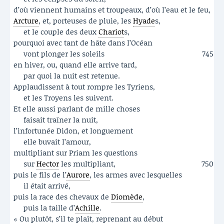
d’où viennent humains et troupeaux, d’où l’eau et le feu,
Arcture
, et, porteuses de pluie, les
Hyade
s,
et le couple des deux
Chariot
s,
pourquoi avec tant de hâte dans l’Océan
vont plonger les soleils
745
en hiver, ou, quand elle arrive tard,
par quoi la nuit est retenue.
Applaudissent à tout rompre les Tyriens,
et les Troyens les suivent.
Et elle aussi parlant de mille choses
faisait traîner la nuit,
l’infortunée Didon, et longuement
elle buvait l’amour,
multipliant sur Priam les questions
sur
Hector
les multipliant,
750
puis le fils de l’
Aurore
, les armes avec lesquelles
il était arrivé,
puis la race des chevaux de
Diomède
,
puis la taille d’
Achille
.
« Ou plutôt, s’il te plaît, reprenant au début