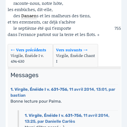
raconte-nous, notre hôte,
les embûches, dit-elle,
des
Danaen
s et les malheurs des tiens,
et tes errements, car déjà s’achève
le septième été qui t’emporte
755
dans l’errance partout sur la terre et les flots. »
← Vers précédents
Vers suivants →
Virgile, Énéide I v.
Virgile, Énéide Chant
494-630
I
Messages
1.
Virgile, Énéide I v. 631-756,
11 avril 2014, 13:01
,
par
bastian
Bonne lecture pour Palma.
1.
Virgile, Énéide I v. 631-756,
11 avril 2014,
13:25
,
par
Danielle Carlès