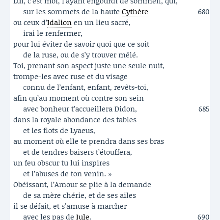
Lui, c’est moi, l’ayant engourdi de sommeil, qui,
sur les sommets de la haute
Cythère
680
ou ceux d’
Idalion
en un lieu sacré,
irai le renfermer,
pour lui éviter de savoir quoi que ce soit
de la ruse, ou de s’y trouver mêlé.
Toi, prenant son aspect juste une seule nuit,
trompe-les avec ruse et du visage
connu de l’enfant, enfant, revêts-toi,
afin qu’au moment où contre son sein
avec bonheur t’accueillera Didon,
685
dans la royale abondance des tables
et les flots de Lyaeus,
au moment où elle te prendra dans ses bras
et de tendres baisers t’étouffera,
un feu obscur tu lui inspires
et l’abuses de ton venin. »
Obéissant, l’Amour se plie à la demande
de sa mère chérie, et de ses ailes
il se défait, et s’amuse à marcher
avec les pas de
Iule
.
690