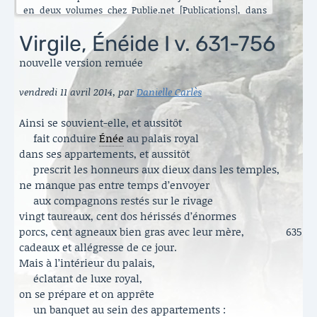
en deux volumes chez Publie.net [Publications], dans
encore d’autres traductions que celles que vous pouvez
lire ici. C’est maintenant l’Énéide qui est chantier. Le
Virgile, Énéide I v. 631-756
besoin de mettre ma longue pratique en perspective
nouvelle version remuée
s’est accru ces dernières années [Traduire]. La rubrique
est nouvelle. Elle va s’enrichir peu à peu. Il y a aussi de
vendredi 11 avril 2014
,
par
Danielle Carlès
belles surprises, des échanges contemporains et des
haïku en latin sous le titre austère des [Archives].
Danielle Carlès
Ainsi se souvient-elle, et aussitôt
fait conduire
Énée
au palais royal
dans ses appartements, et aussitôt
prescrit les honneurs aux dieux dans les temples,
ne manque pas entre temps d’envoyer
aux compagnons restés sur le rivage
vingt taureaux, cent dos hérissés d’énormes
porcs, cent agneaux bien gras avec leur mère,
635
cadeaux et allégresse de ce jour.
Mais à l’intérieur du palais,
éclatant de luxe royal,
on se prépare et on apprête
un banquet au sein des appartements :