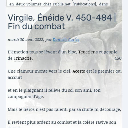
en deux volumes chez Publie.net [Publications], dans
encore d’autres traductions que celles que vous pouvez
lire ici. C’est maintenant l’Énéide qui est chantier. Le
Virgile, Énéide V, 450-484 |
besoin de mettre ma longue pratique en perspective
Fin du combat
s’est accru ces dernières années [Traduire]. La rubrique
est nouvelle. Elle va s’enrichir peu à peu. Il y a aussi de
belles surprises, des échanges contemporains et des
mardi 30 août 2022
,
par
Danielle Carlès
haïku en latin sous le titre austère des [Archives].
Danielle Carlès
D’émotion tous se lèvent d’un bloc,
Teucrien
s et peuple
de
Trinacrie
.
450
Une clameur monte vers le ciel.
A
ceste
est le premier qui
accourt
et en le plaignant il relève du sol son ami, son
compagnon d’âge.
Mais le héros n’est pas ralenti par sa chute ni découragé,
il revient plus ardent au combat et la colère ravive son