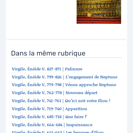
Dans la même rubrique
Virgile, Énéide V, 827-871 | Palinure
Virgile, Énéide V, 799-826 | L’engagement de Neptune
Virgile, Énéide V, 779-798 | Vénus approche Neptune
Virgile, Énéide V, 762-778 | Nouveau départ
Virgile, Énéide V, 741-761 | Qu’ici soit votre Ilion !
Virgile, Énéide V, 719-740 | Apparition
Virgile, Énéide V, 685-718 | Que faire ?
Virgile, Énéide V, 664-684 | Impuissance
Virgile, Énéide V, 641-663 | Les femmes d’Ilion