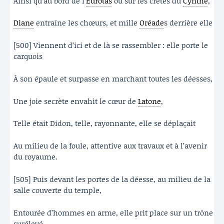
Ainsi qu’au bord de l’
Eurotas
ou sur les crêtes du
Cynthe
,
Diane
entraîne les chœurs, et mille
Oréade
s derrière elle
[500] Viennent d’ici et de là se rassembler : elle porte le
carquois
À son épaule et surpasse en marchant toutes les déesses,
Une joie secrète envahit le cœur de
Latone
,
Telle était Didon, telle, rayonnante, elle se déplaçait
Au milieu de la foule, attentive aux travaux et à l’avenir
du royaume.
[505] Puis devant les portes de la déesse, au milieu de la
salle couverte du temple,
Entourée d’hommes en arme, elle prit place sur un trône
surélevé.