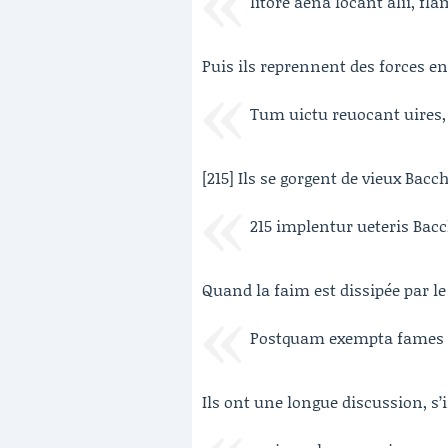
litore aena locant alii, f
Puis ils reprennent des forces en
Tum uictu reuocant uires,
[215] Ils se gorgent de vieux Bacc
215 implentur ueteris Bacc
Quand la faim est dissipée par le f
Postquam exempta fames 
Ils ont une longue discussion, s