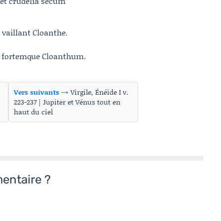
et crudelia secum
e vaillant Cloanthe.
, fortemque Cloanthum.
Vers suivants →
Virgile, Énéide I v.
223-237 | Jupiter et Vénus tout en
haut du ciel
entaire ?