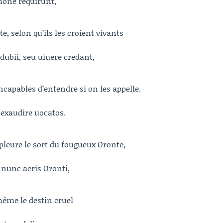
mone requirunt,
te, selon qu’ils les croient vivants
bii, seu uiuere credant,
incapables d’entendre si on les appelle.
 exaudire uocatos.
 pleure le sort du fougueux Oronte,
 nunc acris Oronti,
même le destin cruel