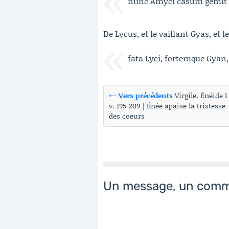
nunc Amyci casum gemit 
De Lycus, et le vaillant Gyas, et l
fata Lyci, fortemque Gyan
← Vers précédents
Virgile, Énéide I
v. 195-209 | Énée apaise la tristesse
des coeurs
Un message, un comm