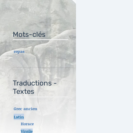
Mots-clés
repas
Traductions -
Textes
Grec ancien
Latin
Horace
Virgile