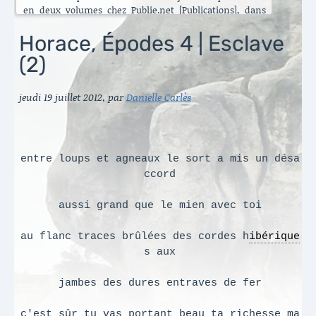
en deux volumes chez Publie.net [Publications], dans
encore d’autres traductions que celles que vous pouvez
lire ici. C’est maintenant l’Énéide qui est chantier. Le
Horace, Épodes 4 | Esclave
besoin de mettre ma longue pratique en perspective
(2)
s’est accru ces dernières années [Traduire]. La rubrique
est nouvelle. Elle va s’enrichir peu à peu. Il y a aussi de
belles surprises, des échanges contemporains et des
jeudi 19 juillet 2012
,
par
Danielle Carlès
haïku en latin sous le titre austère des [Archives].
Danielle Carlès
entre loups et agneaux le sort a mis un désa
ccord
aussi grand que le mien avec toi
au flanc traces brûlées des cordes h
ibérique
s aux
jambes des dures entraves de fer
c'est sûr tu vas portant beau ta richesse ma