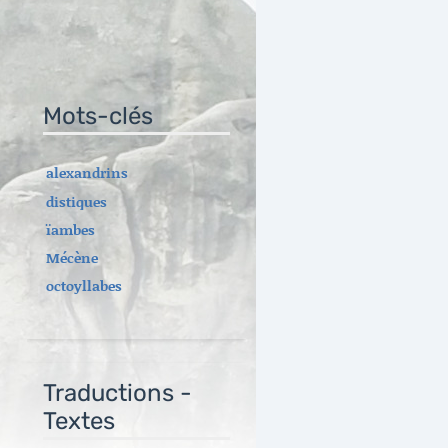
Mots-clés
alexandrins
distiques
ïambes
Mécène
octoyllabes
Traductions -
Textes