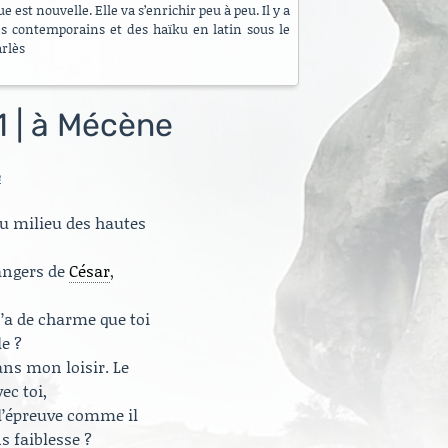
 est nouvelle. Elle va s’enrichir peu à peu. Il y a
es contemporains et des haïku en latin sous le
arlès
1 | à Mécène
s
au milieu des hautes
dangers de
César
,
n’a de charme que toi
e ?
ns mon loisir. Le
vec toi,
 l’épreuve comme il
 faiblesse ?