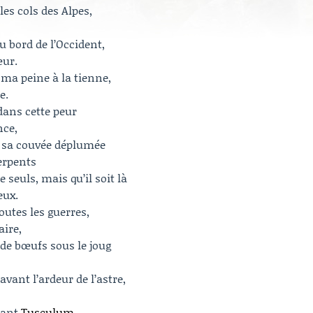
 les cols des Alpes,
u bord de l’Occident,
œur.
ma peine à la tienne,
e.
dans cette peur
nce,
 sa couvée déplumée
erpents
e seuls, mais qu’il soit là
eux.
toutes les guerres,
aire,
de bœufs sous le joug
ant l’ardeur de l’astre,
nant
Tusculum