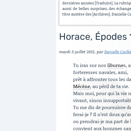
dernières années [Traduire]. La rubrique
aussi de belles surprises, des échang
titre austère des [Archives]. Danielle C
Horace, Épodes 
mardi 3 juillet 2012
,
par
Danielle Carlè
Tu iras sur nos
liburne
s, 
forteresses navales, ami,
prêt à affronter tous les 
Mécène
, au péril de ta vie.
Mais moi, pour qui la vie 
vivant, sinon insupportabl
Tu me dis de poursuivre da
ferai-je ? Il n’est doux qu’a
ou prendrai-je ma part de
convient aux hommes sans