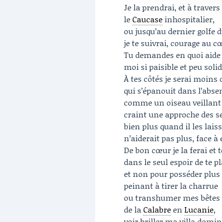
Je la prendrai, et à travers
le
Caucase
inhospitalier,
ou jusqu’au dernier golfe d
je te suivrai, courage au c
Tu demandes en quoi aide 
moi si paisible et peu solid
À tes côtés je serai moins 
qui s’épanouit dans l’abse
comme un oiseau veillant
craint une approche des s
bien plus quand il les laiss
n’aiderait pas plus, face à 
De bon cœur je la ferai et 
dans le seul espoir de te pl
et non pour posséder plus 
peinant à tirer la charrue
ou transhumer mes bêtes av
de la
Calabre
en
Lucanie
,
voir briller ma villa domi