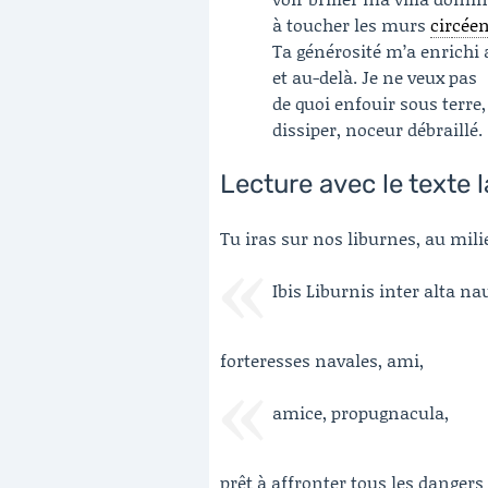
à toucher les murs
cir
cée
Ta générosité m’a enrichi 
et au-delà. Je ne veux pas
de quoi enfouir sous terre
dissiper, noceur débraillé.
Lecture avec le texte l
Tu iras sur nos liburnes, au mil
Ibis Liburnis inter alta n
forteresses navales, ami,
amice, propugnacula,
prêt à affronter tous les dangers