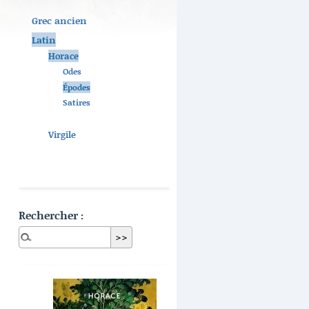
Grec ancien
Latin
Horace
Odes
Épodes
Satires
Virgile
Rechercher :
Dernières publications