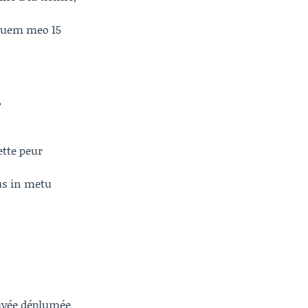
iuuem meo 15
?
ette peur
s in metu
uvée déplumée