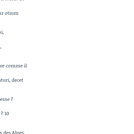
ur otium
i,
,
uve comme il
uri, decet
esse ?
 ? 10
ls des Alpes,