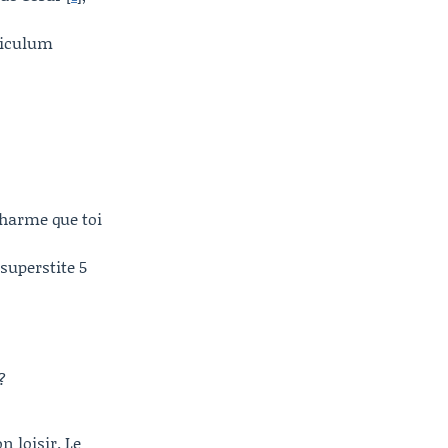
riculum
charme que toi
 superstite 5
?
 loisir. Le