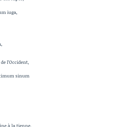
ium iuga,
,
 de l’Occident,
ultimum sinum
ne à la tienne,