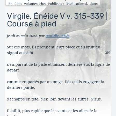
en deux volumes chez Publie.net [Publications], dans
encore d’autres traductions que celles que vous pouvez
lire ici. C’est maintenant l’Énéide qui est chantier. Le
Virgile, Énéide V v. 315-339 |
besoin de mettre ma longue pratique en perspective
Course à pied
s’est accru ces dernières années [Traduire]. La rubrique
est nouvelle. Elle va s’enrichir peu à peu. Il y a aussi de
belles surprises, des échanges contemporains et des
jeudi 25 août 2022
,
par
Danielle Carlès
haïku en latin sous le titre austère des [Archives].
Danielle Carlès
Sur ces mots, ils prennent leurs place et au bruit du
signal aussitôt
315
s’emparent de la piste et laissent derrière eux la ligne de
départ,
comme emportés par un orage. Dès qu’ils engagent la
dernière partie,
s’échappe en tête, bien loin devant les autres, Nisus.
Il jaillit, plus rapide que les vents et les ailes de la