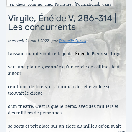
en deux volumes chez Publie.net [Publications], dans
encore d’autres traductions que celles que vous pouvez
lire ici. C’est maintenant l’Énéide qui est chantier. Le
Virgile, Énéide V, 286-314 |
besoin de mettre ma longue pratique en perspective
Les concurrents
s’est accru ces dernières années [Traduire]. La rubrique
est nouvelle. Elle va s’enrichir peu à peu. Il y a aussi de
belles surprises, des échanges contemporains et des
mercredi 24 août 2022
,
par
Danielle Carlès
haïku en latin sous le titre austère des [Archives].
Danielle Carlès
Laissant maintenant cette joute,
Énée
le Pieux se dirige
vers une plaine gazonnée qu’un cercle de collines tout
autour
ceinturait de forêts, et au milieu de cette vallée se
trouvait le cirque
d’un théâtre. C’est là que le héros, avec des milliers et
des milliers de personnes,
se porta et prit place sur un siège au milieu qu’on avait