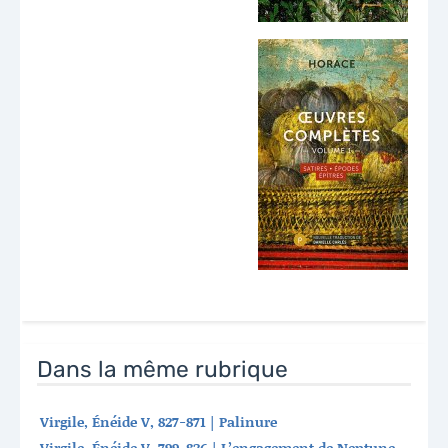
Dans la même rubrique
Virgile, Énéide V, 827-871 | Palinure
Virgile, Énéide V, 799-826 | L’engagement de Neptune