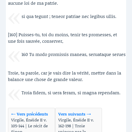
aucune loi de ma patrie.
si qua tegunt ; teneor patriae nec legibus ullis.
[160] Puisses-tu, toi du moins, tenir tes promesses, et
une fois sauvée, conserver,
160 Tu modo promissis maneas, seruataque serues
Troie, ta parole, car je vais dire la vérité, mettre dans la
balance une chose de grande valeur.
Troia fidem, si uera feram, si magna rependam.
← Vers précédents
Vers suivants →
Virgile, Énéide II v.
Virgile, Énéide II v.
105-144 | Le récit de
162-198 | Troie
Sinon
vaincue par la