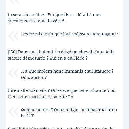
tu seras des nôtres. Et réponds en détail à mes
questions, dis toute la vérité.
noster eris, mihique haec edissere uera roganti :
[150] Dans quel but ont-ils érigé un cheval d’une telle
stature démesurée ? Qui en a eu l’idée ?
150 Quo molem hanc immanis equi statuere ?
Quis auctor ?
Qu’en attendent-ils ? Qu’est-ce que cette offrande ? ou
bien cette machine de guerre ? »
Quidue petunt ? Quae religio, aut quae machina
belli ?’
Il avait fini de parler. L’autre, pénétré des ruses et de