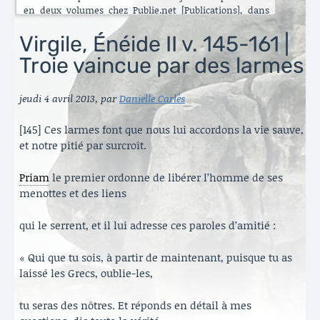
en deux volumes chez Publie.net [Publications], dans
encore d’autres traductions que celles que vous pouvez
lire ici. C’est maintenant l’Énéide qui est chantier. Le
Virgile, Énéide II v. 145-161 |
besoin de mettre ma longue pratique en perspective
Troie vaincue par des larmes
s’est accru ces dernières années [Traduire]. La rubrique
est nouvelle. Elle va s’enrichir peu à peu. Il y a aussi de
belles surprises, des échanges contemporains et des
jeudi 4 avril 2013
,
par
Danielle Carlès
haïku en latin sous le titre austère des [Archives].
Danielle Carlès
[145] Ces larmes font que nous lui accordons la vie sauve,
et notre pitié par surcroît.
Priam
le premier ordonne de libérer l’homme de ses
menottes et des liens
qui le serrent, et il lui adresse ces paroles d’amitié :
« Qui que tu sois, à partir de maintenant, puisque tu as
laissé les Grecs, oublie-les,
tu seras des nôtres. Et réponds en détail à mes