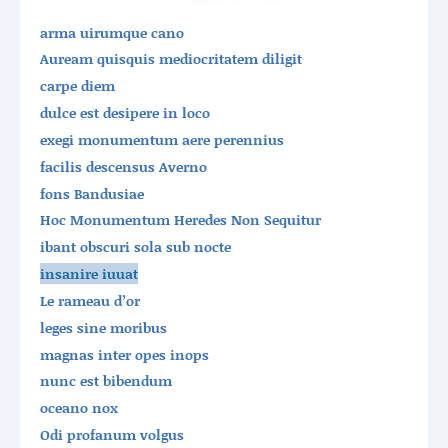
arma uirumque cano
Auream quisquis mediocritatem diligit
carpe diem
dulce est desipere in loco
exegi monumentum aere perennius
facilis descensus Averno
fons Bandusiae
Hoc Monumentum Heredes Non Sequitur
ibant obscuri sola sub nocte
insanire iuuat
Le rameau d’or
leges sine moribus
magnas inter opes inops
nunc est bibendum
oceano nox
Odi profanum volgus