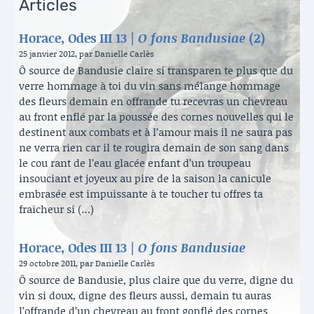
Articles
Horace, Odes III 13 |
O fons Bandusiae
(2)
25 janvier 2012, par Danielle Carlès
Ô source de Bandusie claire si transparen te plus que du
verre hommage à toi du vin sans mélange hommage
des fleurs demain en offrande tu recevras un chevreau
au front enflé par la poussée des cornes nouvelles qui le
destinent aux combats et à l’amour mais il ne saura pas
ne verra rien car il te rougira demain de son sang dans
le cou rant de l’eau glacée enfant d’un troupeau
insouciant et joyeux au pire de la saison la canicule
embrasée est impuissante à te toucher tu offres ta
fraîcheur si (…)
Horace, Odes III 13 |
O fons Bandusiae
29 octobre 2011, par Danielle Carlès
Ô source de Bandusie, plus claire que du verre, digne du
vin si doux, digne des fleurs aussi, demain tu auras
l’offrande d’un chevreau au front gonflé des cornes