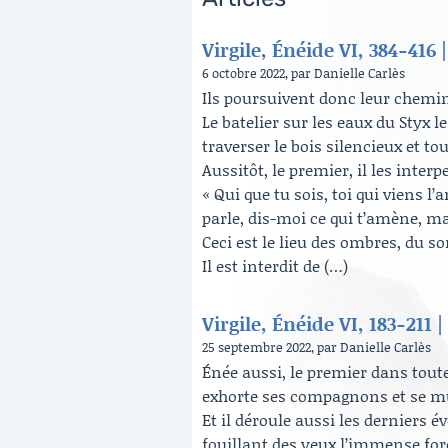
Virgile, Énéide VI, 384-416
6 octobre 2022, par Danielle Carlès
Ils poursuivent donc leur chemin
Le batelier sur les eaux du Styx l
traverser le bois silencieux et tou
Aussitôt, le premier, il les interp
« Qui que tu sois, toi qui viens l
parle, dis-moi ce qui t’amène, ma
Ceci est le lieu des ombres, du s
Il est interdit de (…)
Virgile, Énéide VI, 183-211
25 septembre 2022, par Danielle Carlès
Énée aussi, le premier dans toute
exhorte ses compagnons et se m
Et il déroule aussi les derniers 
fouillant des yeux l’immense forêt