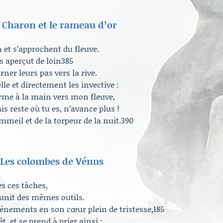
 | Charon et le rameau d’or
 et s’approchent du fleuve.
es aperçut de loin385
rner leurs pas vers la rive.
elle et directement les invective :
’arme à la main vers mon fleuve,
is reste où tu es, n’avance plus !
ommeil et de la torpeur de la nuit.390
 | Les colombes de Vénus
s ces tâches,
unit des mêmes outils.
événements en son cœur plein de tristesse,185
, et se prend à prier ainsi :