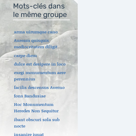
Mots-clés dans
le même groupe
arma uirumque cano
Auream quisquis
mediocritatem diligit
carpe diem
dulce est desipere in loco
exegi monumentum aere
perennius
facilis descensus Averno
fons Bandusiae
Hoc Monumentum
Heredes Non Sequitur
ibant obscuri sola sub
nocte
insanire iuuat