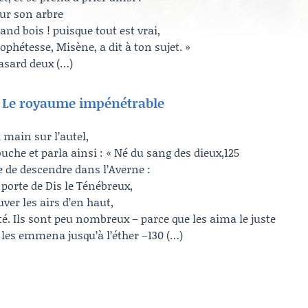
ur son arbre
nd bois ! puisque tout est vrai,
rophétesse, Misène, a dit à ton sujet. »
hasard deux (…)
5 | Le royaume impénétrable
a main sur l’autel,
uche et parla ainsi : « Né du sang des dieux,125
ile de descendre dans l’Averne :
 porte de Dis le Ténébreux,
ver les airs d’en haut,
ulté. Ils sont peu nombreux – parce que les aima le juste
 les emmena jusqu’à l’éther –130 (…)