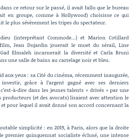
dans ce retour sur le passé, il avait fallu que le bureau
llait en groupe, comme à Hollywood) choisisse ce qui
it le plus sévèrement les tripes du spectateur.
rdieu (interprétant Commode…) et Marion Cotillard
 film, Jean Dujardin jouerait le muet du sérail, Line
ad Elmaleh incarnerait la diversité et Carla Bruni
ns une salle de bains au carrelage noir et bleu.
oid aux yeux : sa Cité du cinéma, récemment inaugurée,
nvestir, grâce à l’argent gagné avec ses derniers
 c’est-à-dire dans les jeunes talents « drivés » par une
s producteurs (et des avocats) lisaient avec attention le
s et pour lequel il avait donné son accord concernant la
utable simplicité : en 2019, à Paris, alors que la droite
 le premier quinquennat socialiste éclusé, une intense