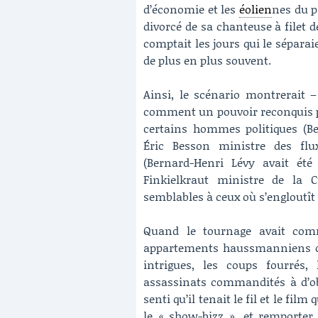
d’économie et les
éolien
nes du pa
divorcé de sa chanteuse à filet 
comptait les jours qui le séparai
de plus en plus souvent.
Ainsi, le scénario montrerait –
comment un pouvoir reconquis par
certains hommes politiques (Be
Éric Besson ministre des flu
(Bernard-Henri Lévy avait ét
Finkielkraut ministre de la 
semblables à ceux où s’engloutît
Quand le tournage avait comm
appartements haussmanniens où s
intrigues, les coups fourrés, 
assassinats commandités à d’obs
senti qu’il tenait le fil et le film 
le « show-bizz », et remporte