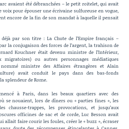
rc avaient été débranchées – le petit roitelet, qui avait
de voix pour épouser une écrivaine sulfureuse en vogue,
ent encore de la fin de son mandat à laquelle il pensait
 déjà par son titre : La Chute de l’Empire français –
 la conjugaison des forces de l’argent, la trahison de
rnard Kouchner était devenu ministre de l’Intérieur,
x migratoires) ou autres personnages médiatiques
é nommé ministre des Affaires étrangères et Alain
Culture) avait conduit le pays dans des bas-fonds
 la splendeur de Rome.
encé à Paris, dans les beaux quartiers avec des
e nouaient, lors de dîners ou « parties fines », les
les chausse-trappes, les provocations, et jusqu’aux
cures officines de sac et de corde, Luc Besson avait
qui allait faire courir les foules, créer le « buzz », écraser
r sans doute des récompenses étincelantes à Cannes,