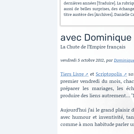
dernières années [Traduire]. La rubrique
aussi de belles surprises, des échang
titre austère des [Archives]. Danielle C
avec Dominique
La Chute de l’Empire français
vendredi 5 octobre 2012
,
par
Dominiqu
Tiers Livre
et
Scriptopolis
son
premier vendredi du mois, chacu
préparer les mariages, les éch
produire des liens autrement… "Ne
Aujourd’hui j’ai le grand plaisi
avec humour et inventivité, tan
comme à mon habitude parler un