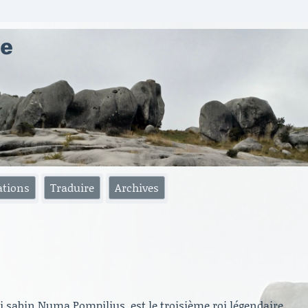
ae
ations
Traduire
Archives
oi sabin Numa Pompilius, est le troisième roi légendaire