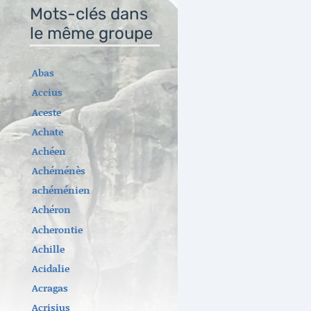
Mots-clés dans
le même groupe
Abas
Accius
Aceste
Achate
Achéen
Achéménès
achéménien
Achéron
Acherontie
Achille
Acidalie
Acragas
Acrisius