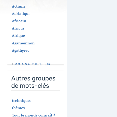
Actium
Adriatique
Africain
Africus
Afrique
Agamemnon
Agathyrse
1
2
3
4
5
6
7
8
9
…
47
Autres groupes
de mots-clés
techniques
thèmes
Tout le monde connaît ?