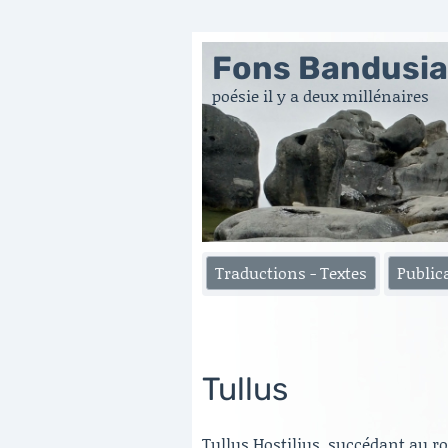
Fons Bandusi
poésie il y a deux millénaires
Traductions - Textes
Public
Tullus
Tullus Hostilius, succédant au r