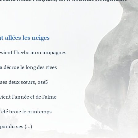
t allées les neiges
 revient l’herbe aux campagnes
a décrue le long des rives
 ses deux sœurs, ose5
vient l’année et de l’alme
l’été broie le printemps
épandu ses (…)