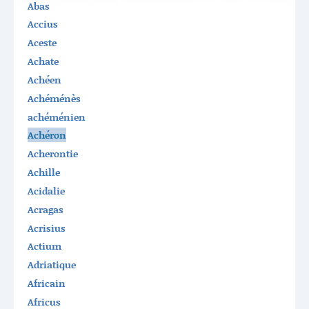
Abas
Accius
Aceste
Achate
Achéen
Achéménès
achéménien
Achéron
Acherontie
Achille
Acidalie
Acragas
Acrisius
Actium
Adriatique
Africain
Africus