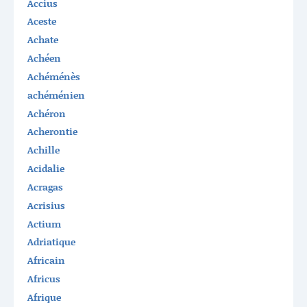
Accius
Aceste
Achate
Achéen
Achéménès
achéménien
Achéron
Acherontie
Achille
Acidalie
Acragas
Acrisius
Actium
Adriatique
Africain
Africus
Afrique