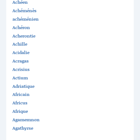
Achéen
Achéménès
achéménien
Achéron
Acherontie
Achille
Acidalie
Acragas
Acrisius
Actium
Adriatique
Africain
Africus
Afrique
Agamemnon
Agathyrse