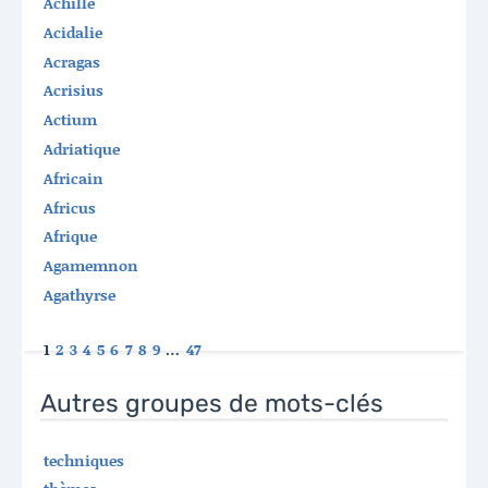
Achille
Acidalie
Acragas
Acrisius
Actium
Adriatique
Africain
Africus
Afrique
Agamemnon
Agathyrse
1
2
3
4
5
6
7
8
9
…
47
Autres groupes de mots-clés
techniques