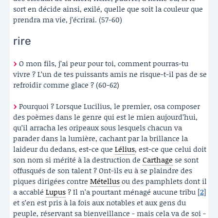
sort en décide ainsi, exilé, quelle que soit la couleur que
prendra ma vie, j’écrirai. (57-60)
rire
O mon fils, j’ai peur pour toi, comment pourras-tu
vivre ? L’un de tes puissants amis ne risque-t-il pas de se
refroidir comme glace ? (60-62)
Pourquoi ? Lorsque Lucilius, le premier, osa composer
des poèmes dans le genre qui est le mien aujourd’hui,
qu’il arracha les oripeaux sous lesquels chacun va
parader dans la lumière, cachant par la brillance la
laideur du dedans, est-ce que
Lélius
, est-ce que celui doit
son nom si mérité à la destruction de
Carthage
se sont
offusqués de son talent ? Ont-ils eu à se plaindre des
piques dirigées contre
Métellus
ou des pamphlets dont il
a accablé
Lupus
? Il n’a pourtant ménagé aucune tribu
[
2
]
et s’en est pris à la fois aux notables et aux gens du
peuple, réservant sa bienveillance - mais cela va de soi -