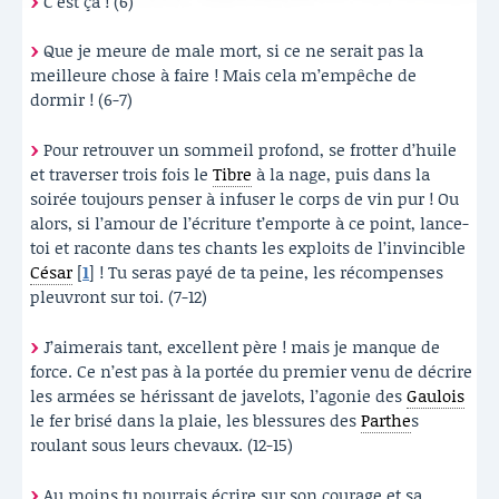
C’est ça ! (6)
Que je meure de male mort, si ce ne serait pas la
meilleure chose à faire ! Mais cela m’empêche de
dormir ! (6-7)
Pour retrouver un sommeil profond, se frotter d’huile
et traverser trois fois le
Tibre
à la nage, puis dans la
soirée toujours penser à infuser le corps de vin pur ! Ou
alors, si l’amour de l’écriture t’emporte à ce point, lance-
toi et raconte dans tes chants les exploits de l’invincible
César
[
1
]
! Tu seras payé de ta peine, les récompenses
pleuvront sur toi. (7-12)
J’aimerais tant, excellent père ! mais je manque de
force. Ce n’est pas à la portée du premier venu de décrire
les armées se hérissant de javelots, l’agonie des
Gaulois
le fer brisé dans la plaie, les blessures des
Parthe
s
roulant sous leurs chevaux. (12-15)
Au moins tu pourrais écrire sur son courage et sa