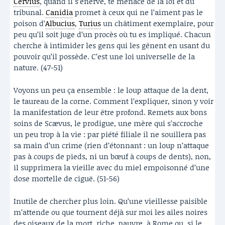
Cervius
, quand il s’énerve, te menace de la loi et du
tribunal.
Canidia
promet à ceux qui ne l’aiment pas le
poison d’
Albucius
,
Turius
un châtiment exemplaire, pour
peu qu’il soit juge d’un procès où tu es impliqué. Chacun
cherche à intimider les gens qui les gênent en usant du
pouvoir qu’il possède. C’est une loi universelle de la
nature. (47-51)
Voyons un peu ça ensemble : le loup attaque de la dent,
le taureau de la corne. Comment l’expliquer, sinon y voir
la manifestation de leur être profond. Remets aux bons
soins de Scævus, le prodigue, une mère qui s’accroche
un peu trop à la vie : par piété filiale il ne souillera pas
sa main d’un crime (rien d’étonnant : un loup n’attaque
pas à coups de pieds, ni un bœuf à coups de dents), non,
il supprimera la vieille avec du miel empoisonné d’une
dose mortelle de ciguë. (51-56)
Inutile de chercher plus loin. Qu’une vieillesse paisible
m’attende ou que tournent déjà sur moi les ailes noires
des oiseaux de la mort, riche, pauvre, à Rome ou, si le