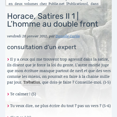
en deux volumes chez Publie.net [Publications], dans
encore d’autres traductions que celles que vous pouvez
lire ici. C’est maintenant l’Énéide qui est chantier. Le
Horace, Satires II 1 |
besoin de mettre ma longue pratique en perspective
L’homme au double front
s’est accru ces dernières années [Traduire]. La rubrique
est nouvelle. Elle va s’enrichir peu à peu. Il y a aussi de
belles surprises, des échanges contemporains et des
vendredi 20 janvier 2012
,
par
Danielle Carlès
haïku en latin sous le titre austère des [Archives].
Danielle Carlès
consultation d’un expert
Il y a ceux qui me trouvent trop agressif dans la satire,
ils disent que je force la loi du genre. L’autre moitié juge
que mon écriture manque partout de nerf et que des vers
comme les miens, on pourrait en faire à la chaîne mille
par jour.
Trébatius
, que dois-je faire ? Conseille-moi. (1-5)
Te calmer ! (5)
Tu veux dire, ne plus écrire du tout ? pas un vers ? (5-6)