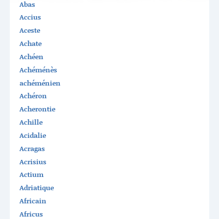
Abas
Accius
Aceste
Achate
Achéen
Achéménès
achéménien
Achéron
Acherontie
Achille
Acidalie
Acragas
Acrisius
Actium
Adriatique
Africain
Africus