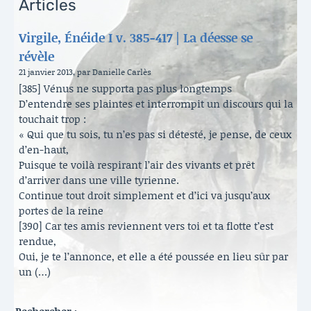
Articles
Virgile, Énéide I v. 385-417 | La déesse se
révèle
21 janvier 2013, par Danielle Carlès
[385] Vénus ne supporta pas plus longtemps
D’entendre ses plaintes et interrompit un discours qui la
touchait trop :
« Qui que tu sois, tu n’es pas si détesté, je pense, de ceux
d’en-haut,
Puisque te voilà respirant l’air des vivants et prêt
d’arriver dans une ville tyrienne.
Continue tout droit simplement et d’ici va jusqu’aux
portes de la reine
[390] Car tes amis reviennent vers toi et ta flotte t’est
rendue,
Oui, je te l’annonce, et elle a été poussée en lieu sûr par
un (…)
Rechercher :