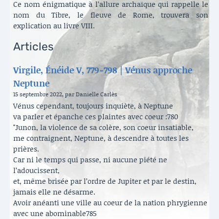
Ce nom énigmatique à l’allure archaïque qui rappelle le
nom du Tibre, le fleuve de Rome, trouvera son
explication au livre VIII.
Articles
Virgile, Énéide V, 779-798 | Vénus approche
Neptune
15 septembre 2022, par Danielle Carlès
Vénus cependant, toujours inquiète, à Neptune
va parler et épanche ces plaintes avec coeur :780
"Junon, la violence de sa colère, son coeur insatiable,
me contraignent, Neptune, à descendre à toutes les
prières.
Car ni le temps qui passe, ni aucune piété ne
l’adoucissent,
et, même brisée par l’ordre de Jupiter et par le destin,
jamais elle ne désarme.
Avoir anéanti une ville au coeur de la nation phrygienne
avec une abominable785