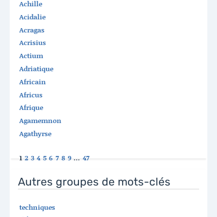
Achille
Acidalie
Acragas
Acrisius
Actium
Adriatique
Africain
Africus
Afrique
Agamemnon
Agathyrse
1
2
3
4
5
6
7
8
9
…
47
Autres groupes de mots-clés
techniques