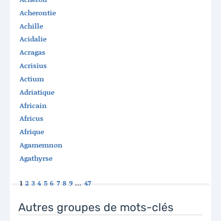
Acherontie
Achille
Acidalie
Acragas
Acrisius
Actium
Adriatique
Africain
Africus
Afrique
Agamemnon
Agathyrse
1
2
3
4
5
6
7
8
9
…
47
Autres groupes de mots-clés