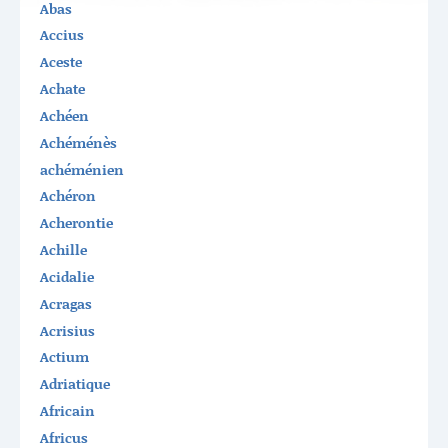
Abas
Accius
Aceste
Achate
Achéen
Achéménès
achéménien
Achéron
Acherontie
Achille
Acidalie
Acragas
Acrisius
Actium
Adriatique
Africain
Africus