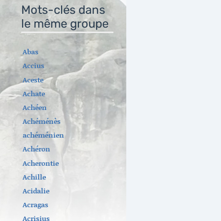
Mots-clés dans
le même groupe
Abas
Accius
Aceste
Achate
Achéen
Achéménès
achéménien
Achéron
Acherontie
Achille
Acidalie
Acragas
Acrisius