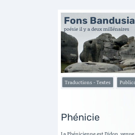
Fons Bandusi
poésie il y a deux millénaires
Traductions - Textes
Public
Phénicie
La Phénicienne est Didon, venue 