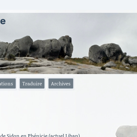
ae
ations
Traduire
Archives
de Sidon en Phénicie (actuel Liban).