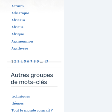
Actium
Adriatique
Africain
Africus
Afrique
Agamemnon
Agathyrse
1
2
3
4
5
6
7
8
9
…
47
Autres groupes
de mots-clés
techniques
thèmes
Tout le monde connaît ?