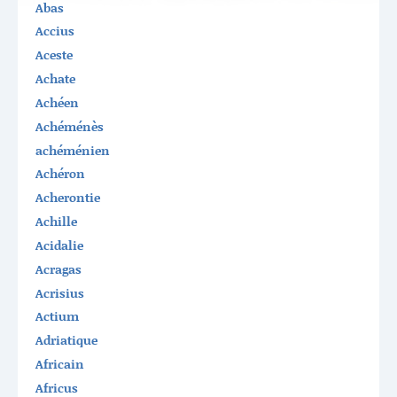
Abas
Accius
Aceste
Achate
Achéen
Achéménès
achéménien
Achéron
Acherontie
Achille
Acidalie
Acragas
Acrisius
Actium
Adriatique
Africain
Africus