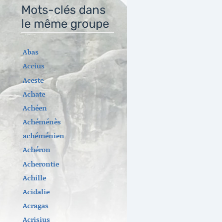
Mots-clés dans
le même groupe
Abas
Accius
Aceste
Achate
Achéen
Achéménès
achéménien
Achéron
Acherontie
Achille
Acidalie
Acragas
Acrisius