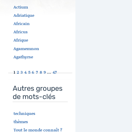
Actium
Adriatique
Africain
Africus
Afrique
Agamemnon
Agathyrse
1
2
3
4
5
6
7
8
9
…
47
Autres groupes
de mots-clés
techniques
thèmes
Tout le monde connaît ?