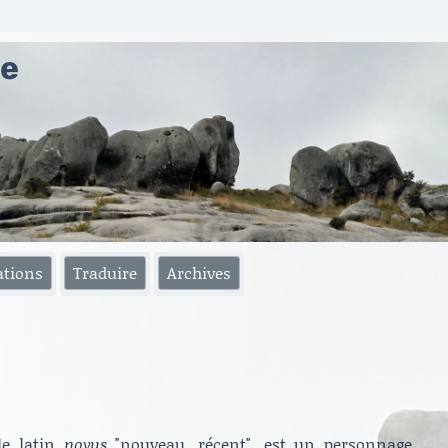
ae
ations
Traduire
Archives
le latin
novus
"nouveau, récent", est un personnage