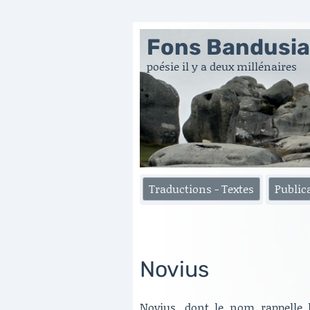
Fons Bandusi
poésie il y a deux millénaires
Traductions - Textes
Public
Novius
Novius, dont le nom rappelle 