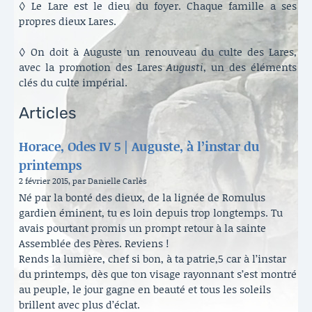
◊ Le Lare est le dieu du foyer. Chaque famille a ses
propres dieux Lares.
◊ On doit à Auguste un renouveau du culte des Lares,
avec la promotion des Lares
Augusti
, un des éléments
clés du culte impérial.
Articles
Horace, Odes IV 5 | Auguste, à l’instar du
printemps
2 février 2015, par Danielle Carlès
Né par la bonté des dieux, de la lignée de Romulus
gardien éminent, tu es loin depuis trop longtemps. Tu
avais pourtant promis un prompt retour à la sainte
Assemblée des Pères. Reviens !
Rends la lumière, chef si bon, à ta patrie,5 car à l’instar
du printemps, dès que ton visage rayonnant s’est montré
au peuple, le jour gagne en beauté et tous les soleils
brillent avec plus d’éclat.