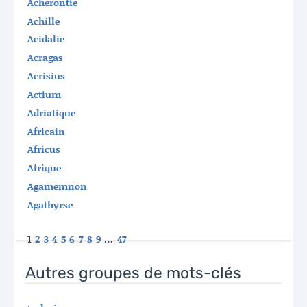
Acherontie
Achille
Acidalie
Acragas
Acrisius
Actium
Adriatique
Africain
Africus
Afrique
Agamemnon
Agathyrse
1
2
3
4
5
6
7
8
9
…
47
Autres groupes de mots-clés