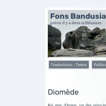
Fons Bandusi
poésie il y a deux millénaires
Traductions - Textes
Public
Diomède
Roi grec d’Argos, un des princip