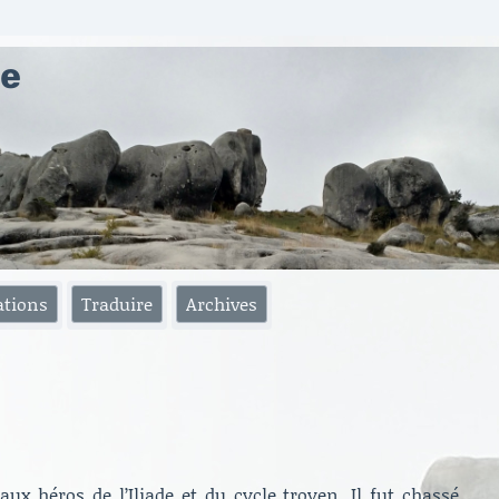
ae
ations
Traduire
Archives
aux héros de l’Iliade et du cycle troyen. Il fut chassé