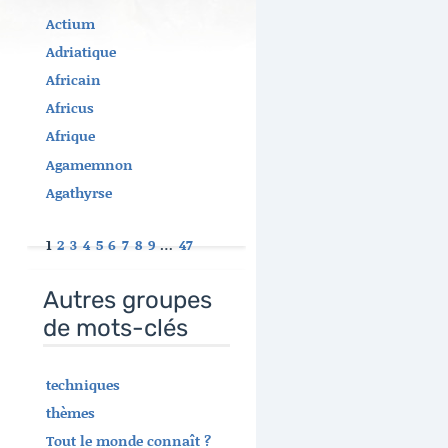
Actium
Adriatique
Africain
Africus
Afrique
Agamemnon
Agathyrse
1
2
3
4
5
6
7
8
9
…
47
Autres groupes
de mots-clés
techniques
thèmes
Tout le monde connaît ?