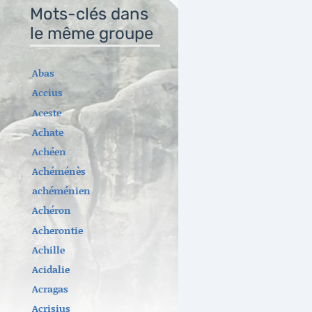
Mots-clés dans
le même groupe
Abas
Accius
Aceste
Achate
Achéen
Achéménès
achéménien
Achéron
Acherontie
Achille
Acidalie
Acragas
Acrisius