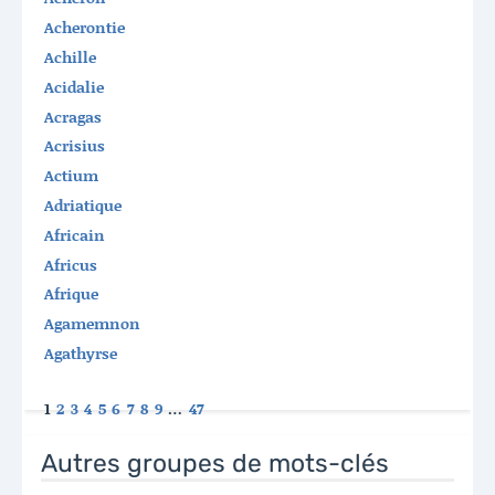
Acherontie
Achille
Acidalie
Acragas
Acrisius
Actium
Adriatique
Africain
Africus
Afrique
Agamemnon
Agathyrse
1
2
3
4
5
6
7
8
9
…
47
Autres groupes de mots-clés