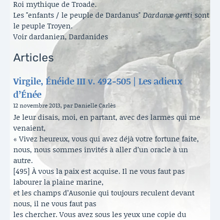
Roi mythique de Troade.
Les "enfants / le peuple de Dardanus"
Dardanæ genti
sont
le peuple Troyen.
Voir dardanien, Dardanides
Articles
Virgile, Énéide III v. 492-505 | Les adieux
d’Énée
12 novembre 2013, par Danielle Carlès
Je leur disais, moi, en partant, avec des larmes qui me
venaient,
« Vivez heureux, vous qui avez déjà votre fortune faite,
nous, nous sommes invités à aller d’un oracle à un
autre.
[495] À vous la paix est acquise. Il ne vous faut pas
labourer la plaine marine,
et les champs d’Ausonie qui toujours reculent devant
nous, il ne vous faut pas
les chercher. Vous avez sous les yeux une copie du