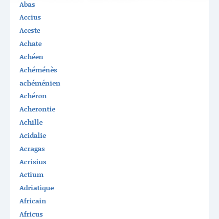
Abas
Accius
Aceste
Achate
Achéen
Achéménès
achéménien
Achéron
Acherontie
Achille
Acidalie
Acragas
Acrisius
Actium
Adriatique
Africain
Africus